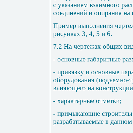
с указанием взаимного рас
соединений и опирания на
Пример выполнения чертеж
рисунках
3
,
4
,
5
и
6
.
7.2
На чертежах общих вид
- основные габаритные ра
- привязку и основные пар
оборудования (подъемно-тр
влияющего на конструкции
- характерные отметки;
- примыкающие строительн
разрабатываемые в данном