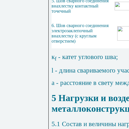
5. Шов сварного соединения
внахлестку контактный
точечный
6. Шов сварного соединения
электрозаклепочный
внахлестку (с круглым
отверстием)
к
- катет углового шва;
f
l
- длина свариваемого учас
а - расстояние в свету меж
5
Нагрузки и возд
металлоконструк
5.1
Состав и величины нагр