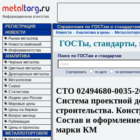
РЕГИСТРАЦИЯ
Справочник по ГОСТам и стандартам
НОВОСТИ
Новости
Аналитика и цены
Металлоторг
Рынка металлов
ГОСТы, стандарты, 
Новости компаний
Информагентства
Поиск по ГОСТам и стандартам
АНАЛИТИКА
Черные металлы
Цветные металлы
Сортировать
по дате
по релевантнос
Драгоценные металлы
Металлолом
Сырье
СТО 02494680-0035-2
Статистика
Индекс цен России
Система проектной д
Мировые цены
строительства. Конс
Цены на биржах
Вопрос месяца
Состав и оформление
Публикации
марки КМ
Цены и прогнозы
МЕТАЛЛОТОРГОВЛЯ
Металлоторговля