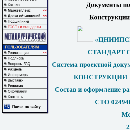
Документы по
Каталог
Маркетплейс
<<
Конструкции
Доска объявлений
<<
Подшипники
ГОСТы и стандарты
«ЦНИИП
ПОЛЬЗОВАТЕЛЯМ
СТАНДАРТ 
Регистрация
<<
Подписка
Система проектной докум
Вопросы FAQ
Разделы
Информеры
КОНСТРУКЦИИ
Выставки
Реклама
Состав и оформление р
О компании
Контакты
СТО 024946
Поиск по сайту
Мо
2