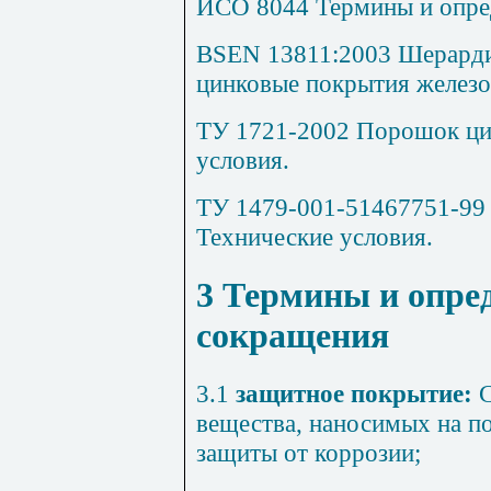
ИСО 8044 Термины и опред
В
S
Е
N
13811:2003 Шерарди
цинковые покрытия желез
ТУ 1721-2002 Порошок ци
условия.
ТУ 1479-001-51467751-99
Технические условия.
3
Термины и опред
сокращения
3.1
защитное покрытие:
С
вещества, наносимых на по
защиты от коррозии;