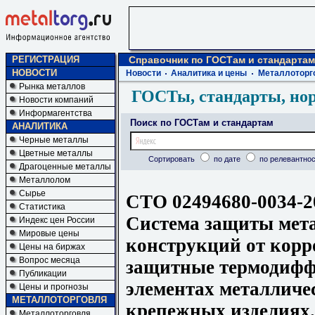
РЕГИСТРАЦИЯ
Справочник по ГОСТам и стандартам
НОВОСТИ
Новости
Аналитика и цены
Металлоторг
Рынка металлов
ГОСТы, стандарты, но
Новости компаний
Информагентства
Поиск по ГОСТам и стандартам
АНАЛИТИКА
Черные металлы
Цветные металлы
Сортировать
по дате
по релевантнос
Драгоценные металлы
Металлолом
Сырье
СТО 02494680-0034-2
Статистика
Система защиты мет
Индекс цен России
Мировые цены
конструкций от корр
Цены на биржах
Вопрос месяца
защитные термодифф
Публикации
элементах металличе
Цены и прогнозы
МЕТАЛЛОТОРГОВЛЯ
крепежных изделиях.
Металлоторговля