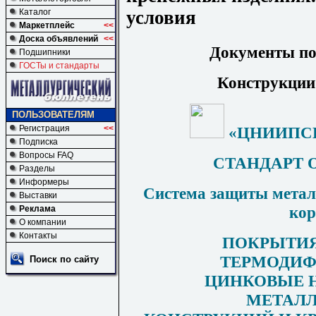
условия
Каталог
Маркетплейс
<<
Доска объявлений
<<
Документы по
Подшипники
ГОСТы и стандарты
Конструкции
ПОЛЬЗОВАТЕЛЯМ
«ЦНИИПСК 
Регистрация
<<
Подписка
Вопросы FAQ
СТАНДАРТ 
Разделы
Информеры
Система защиты метал
Выставки
кор
Реклама
О компании
Контакты
ПОКРЫТИ
ТЕРМОДИ
Поиск по сайту
ЦИНКОВЫЕ 
МЕТАЛ