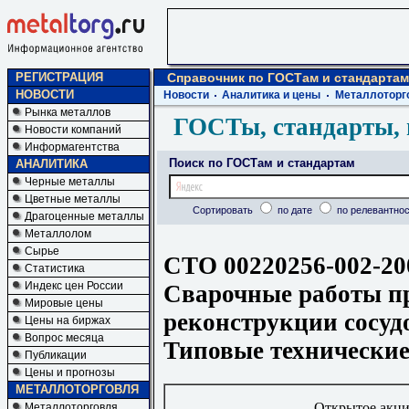
РЕГИСТРАЦИЯ
Справочник по ГОСТам и стандартам
НОВОСТИ
Новости
Аналитика и цены
Металлоторг
Рынка металлов
ГОСТы, стандарты, 
Новости компаний
Информагентства
Поиск по ГОСТам и стандартам
АНАЛИТИКА
Черные металлы
Цветные металлы
Сортировать
по дате
по релевантнос
Драгоценные металлы
Металлолом
Сырье
СТО 00220256-002-20
Статистика
Индекс цен России
Сварочные работы пр
Мировые цены
реконструкции сосудо
Цены на биржах
Вопрос месяца
Типовые технические
Публикации
Цены и прогнозы
МЕТАЛЛОТОРГОВЛЯ
Открытое акци
Металлоторговля