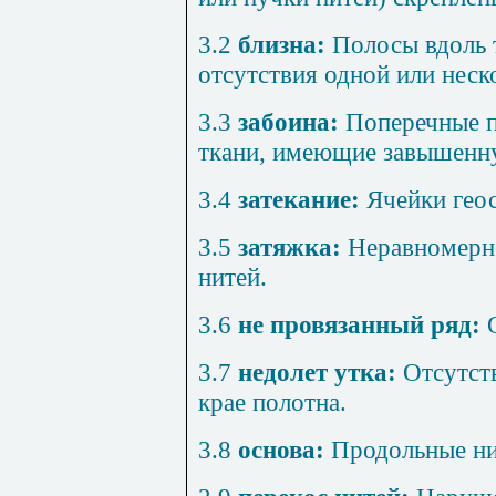
3.2
близна:
Полосы вдоль т
отсутствия одной или неск
3.3
забоина:
Поперечные п
ткани, имеющие завышенну
3.4
затекание:
Ячейки гео
3.5
затяжка:
Неравномерно
нитей.
3.6
не провязанный ряд:
О
3.7
недолет утка:
Отсутств
крае полотна.
3.8
основа:
Продольные ни