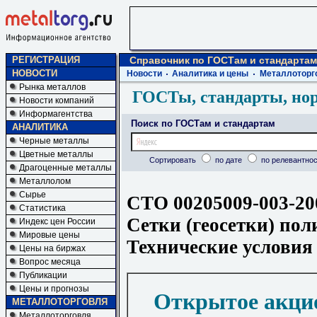
РЕГИСТРАЦИЯ
Справочник по ГОСТам и стандартам
НОВОСТИ
Новости
Аналитика и цены
Металлоторг
Рынка металлов
ГОСТы, стандарты, но
Новости компаний
Информагентства
Поиск по ГОСТам и стандартам
АНАЛИТИКА
Черные металлы
Цветные металлы
Сортировать
по дате
по релевантнос
Драгоценные металлы
Металлолом
Сырье
СТО 00205009-003-20
Статистика
Сетки (геосетки) по
Индекс цен России
Мировые цены
Технические условия
Цены на биржах
Вопрос месяца
Публикации
Цены и прогнозы
Открытое акци
МЕТАЛЛОТОРГОВЛЯ
Металлоторговля