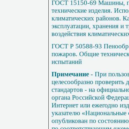
ГОСТ 15150-69 Машины, п
технические изделия. Исп
климатических районов. Ка
эксплуатации, хранения и 
воздействия климатически
ГОСТ Р 50588-93 Пенообра
пожаров. Общие техническ
испытаний
Примечание
- При пользо
целесообразно проверить 
стандартов - на официальн
органа Российской Федерац
Интернет или ежегодно и
указателю «Национальные 
опубликован по состоянию 
по соответствующим ежем