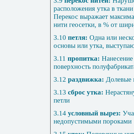
3.9
перекос нитей:
Наруше
расположения утка в ткани
Перекос выражает максима
нити геосетки, в % от шир
3.10
петля:
Одна или неско
основы или утка, выступаю
3.11
пропитка:
Нанесение 
поверхность полуфабриката 
3.12
раздвижка:
Долевые п
3.13
сброс утка:
Нерастяну
петли
3.14
условный вырез:
Учас
недопустимыми пороками
3.15
уток:
Поперечные нит