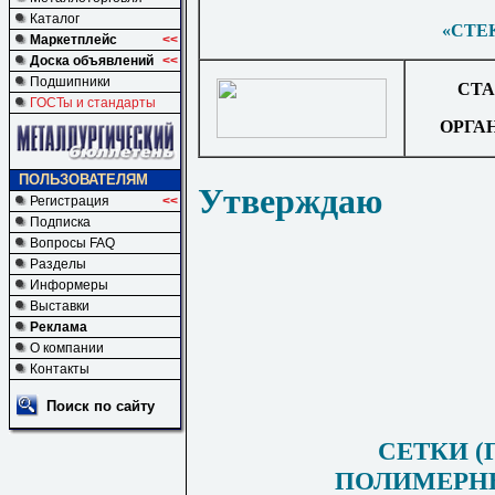
Каталог
«СТЕ
Маркетплейс
<<
Доска объявлений
<<
Подшипники
СТА
ГОСТы и стандарты
ОРГА
ПОЛЬЗОВАТЕЛЯМ
Утверждаю
Регистрация
<<
Подписка
Вопросы FAQ
Разделы
Информеры
Выставки
Реклама
О компании
Контакты
Поиск по сайту
СЕТКИ (
ПОЛИМЕРН