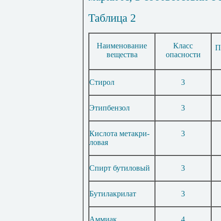
Таблица 2
Наименование
Класс
П
вещества
опасности
Стирол
3
Этипбензол
3
Кислота метакри-
3
ловая
Спирт бутиловый
3
Бутилакрилат
3
Аммиак
4