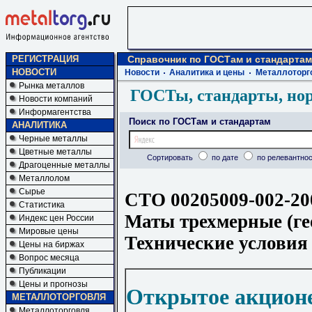
РЕГИСТРАЦИЯ
Справочник по ГОСТам и стандартам
НОВОСТИ
Новости
Аналитика и цены
Металлоторг
Рынка металлов
ГОСТы, стандарты, но
Новости компаний
Информагентства
Поиск по ГОСТам и стандартам
АНАЛИТИКА
Черные металлы
Цветные металлы
Сортировать
по дате
по релевантнос
Драгоценные металлы
Металлолом
Сырье
СТО 00205009-002-20
Статистика
Маты трехмерные (ге
Индекс цен России
Мировые цены
Технические условия
Цены на биржах
Вопрос месяца
Публикации
Цены и прогнозы
Открытое акцион
МЕТАЛЛОТОРГОВЛЯ
Металлоторговля