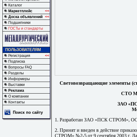
Каталог
Маркетплейс
<<
Доска объявлений
<<
Подшипники
ГОСТы и стандарты
ПОЛЬЗОВАТЕЛЯМ
Регистрация
<<
Подписка
Вопросы FAQ
Разделы
Информеры
Световозвращающие элементы (ст
Выставки
Реклама
СТО М
О компании
Контакты
ЗАО «П
М
Поиск по сайту
1. Разработан ЗАО «ПСК СТРОМ», О
2. Принят и введен в действие прика
СТРОМ» №2-5 от 9 сентября
2003 г
. Д