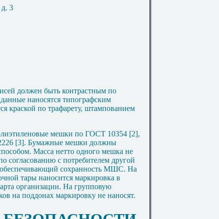
 д. 3
исей должен быть контрастным по
 данные наносятся типографским
ся краской по трафарету, штампованием
олиэтиленовые мешки по ГОСТ 10354 [2],
2226 [3]. Бумажные мешки должны
способом. Масса нетто одного мешка не
 по согласованию с потребителем другой
), обеспечивающий сохранность МШС. На
очной тары наносится маркировка в
ндарта организации. На групповую
ов на поддонах маркировку не наносят.