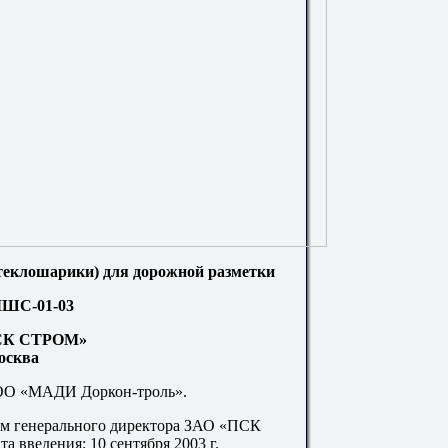
еклошарики) для дорожной разметки
ШС-01-03
СК СТРОМ»
осква
ОО «МАДИ Доркон-троль».
зом генерального директора ЗАО «ПСК
ата введения: 10 сентября
2003 г
.