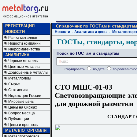
РЕГИСТРАЦИЯ
Справочник по ГОСТам и стандартам
НОВОСТИ
Новости
Аналитика и цены
Металлоторг
Рынка металлов
ГОСТы, стандарты, но
Новости компаний
Информагентства
Поиск по ГОСТам и стандартам
АНАЛИТИКА
Черные металлы
Цветные металлы
Сортировать
по дате
по релевантнос
Драгоценные металлы
Металлолом
Сырье
СТО МШС-01-03
Статистика
Световозвращающие эл
Индекс цен России
Мировые цены
для дорожной разметки
Цены на биржах
Вопрос месяца
СТАНДАРТ
Публикации
Цены и прогнозы
МЕТАЛЛОТОРГОВЛЯ
Металлоторговля