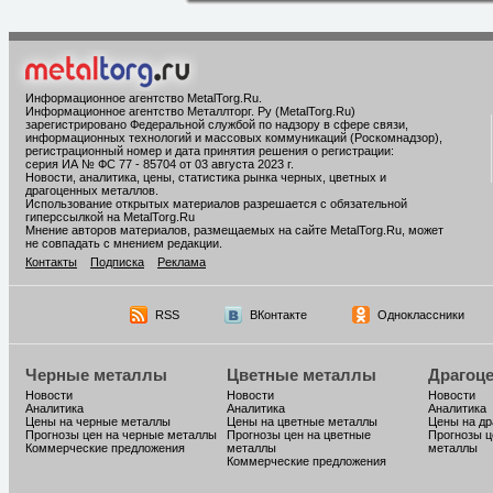
Информационное агентство MetalTorg.Ru
.
Информационное агентство Металлторг. Ру (MetalTorg.Ru)
зарегистрировано Федеральной службой по надзору в сфере связи,
информационных технологий и массовых коммуникаций (Роскомнадзор),
регистрационный номер и дата принятия решения о регистрации:
серия ИА № ФС 77 - 85704 от 03 августа 2023 г.
Новости, аналитика, цены, статистика рынка черных, цветных и
драгоценных металлов.
Использование открытых материалов разрешается с обязательной
гиперссылкой на MetalTorg.Ru
Мнение авторов материалов, размещаемых на сайте MetalTorg.Ru, может
не совпадать с мнением редакции.
Контакты
Подписка
Реклама
RSS
ВКонтакте
Одноклассники
Черные металлы
Цветные металлы
Драгоц
Новости
Новости
Новости
Аналитика
Аналитика
Аналитика
Цены на черные металлы
Цены на цветные металлы
Цены на д
Прогнозы цен на черные металлы
Прогнозы цен на цветные
Прогнозы ц
Коммерческие предложения
металлы
металлы
Коммерческие предложения