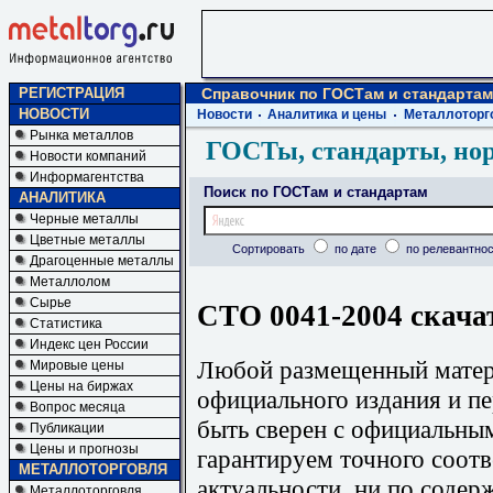
РЕГИСТРАЦИЯ
Справочник по ГОСТам и стандартам
НОВОСТИ
Новости
Аналитика и цены
Металлоторг
Рынка металлов
ГОСТы, стандарты, но
Новости компаний
Информагентства
Поиск по ГОСТам и стандартам
АНАЛИТИКА
Черные металлы
Цветные металлы
Сортировать
по дате
по релевантнос
Драгоценные металлы
Металлолом
Сырье
СТО 0041-2004 скача
Статистика
Индекс цен России
Любой размещенный матери
Мировые цены
Цены на биржах
официального издания и п
Вопрос месяца
быть сверен с официальны
Публикации
Цены и прогнозы
гарантируем точного соотв
МЕТАЛЛОТОРГОВЛЯ
актуальности, ни по содер
Металлоторговля