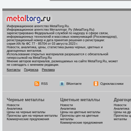
Информационное агентство MetalTorg.Ru
.
Информационное агентство Металлторг. Ру (MetalTorg.Ru)
зарегистрировано Федеральной службой по надзору в сфере связи,
информационных технологий и массовых коммуникаций (Роскомнадзор),
регистрационный номер и дата принятия решения о регистрации:
серия ИА № ФС 77 - 85704 от 03 августа 2023 г.
Новости, аналитика, цены, статистика рынка черных, цветных и
драгоценных металлов.
Использование открытых материалов разрешается с обязательной
гиперссылкой на MetalTorg.Ru
Мнение авторов материалов, размещаемых на сайте MetalTorg.Ru, может
не совпадать с мнением редакции.
Контакты
Подписка
Реклама
RSS
ВКонтакте
Одноклассники
Черные металлы
Цветные металлы
Драгоц
Новости
Новости
Новости
Аналитика
Аналитика
Аналитика
Цены на черные металлы
Цены на цветные металлы
Цены на д
Прогнозы цен на черные металлы
Прогнозы цен на цветные
Прогнозы ц
Коммерческие предложения
металлы
металлы
Коммерческие предложения