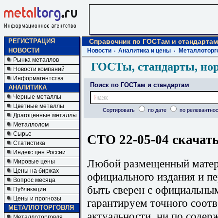
РЕГИСТРАЦИЯ
Справочник по ГОСТам и стандартам
НОВОСТИ
Новости
Аналитика и цены
Металлоторг
Рынка металлов
ГОСТы, стандарты, но
Новости компаний
Информагентства
Поиск по ГОСТам и стандартам
АНАЛИТИКА
Черные металлы
Цветные металлы
Сортировать
по дате
по релевантнос
Драгоценные металлы
Металлолом
Сырье
СТО 22-05-04 скачать
Статистика
Индекс цен России
Любой размещенный матери
Мировые цены
Цены на биржах
официального издания и п
Вопрос месяца
быть сверен с официальны
Публикации
Цены и прогнозы
гарантируем точного соотв
МЕТАЛЛОТОРГОВЛЯ
актуальности, ни по содер
Металлоторговля