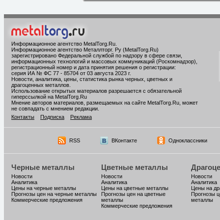
Информационное агентство MetalTorg.Ru
.
Информационное агентство Металлторг. Ру (MetalTorg.Ru)
зарегистрировано Федеральной службой по надзору в сфере связи,
информационных технологий и массовых коммуникаций (Роскомнадзор),
регистрационный номер и дата принятия решения о регистрации:
серия ИА № ФС 77 - 85704 от 03 августа 2023 г.
Новости, аналитика, цены, статистика рынка черных, цветных и
драгоценных металлов.
Использование открытых материалов разрешается с обязательной
гиперссылкой на MetalTorg.Ru
Мнение авторов материалов, размещаемых на сайте MetalTorg.Ru, может
не совпадать с мнением редакции.
Контакты
Подписка
Реклама
RSS
ВКонтакте
Одноклассники
Черные металлы
Цветные металлы
Драгоц
Новости
Новости
Новости
Аналитика
Аналитика
Аналитика
Цены на черные металлы
Цены на цветные металлы
Цены на д
Прогнозы цен на черные металлы
Прогнозы цен на цветные
Прогнозы ц
Коммерческие предложения
металлы
металлы
Коммерческие предложения