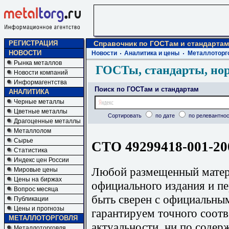
РЕГИСТРАЦИЯ
Справочник по ГОСТам и стандартам
НОВОСТИ
Новости
Аналитика и цены
Металлоторг
Рынка металлов
ГОСТы, стандарты, но
Новости компаний
Информагентства
Поиск по ГОСТам и стандартам
АНАЛИТИКА
Черные металлы
Цветные металлы
Сортировать
по дате
по релевантнос
Драгоценные металлы
Металлолом
Сырье
СТО 49299418-001-20
Статистика
Индекс цен России
Любой размещенный матери
Мировые цены
Цены на биржах
официального издания и п
Вопрос месяца
быть сверен с официальны
Публикации
Цены и прогнозы
гарантируем точного соотв
МЕТАЛЛОТОРГОВЛЯ
актуальности, ни по содер
Металлоторговля