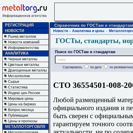
РЕГИСТРАЦИЯ
Справочник по ГОСТам и стандартам
НОВОСТИ
Новости
Аналитика и цены
Металлоторг
Рынка металлов
ГОСТы, стандарты, но
Новости компаний
Информагентства
Поиск по ГОСТам и стандартам
АНАЛИТИКА
Черные металлы
Цветные металлы
Сортировать
по дате
по релевантнос
Драгоценные металлы
Металлолом
Сырье
СТО 36554501-008-20
Статистика
Индекс цен России
Любой размещенный матери
Мировые цены
Цены на биржах
официального издания и п
Вопрос месяца
быть сверен с официальны
Публикации
Цены и прогнозы
гарантируем точного соотв
МЕТАЛЛОТОРГОВЛЯ
актуальности, ни по содер
Металлоторговля