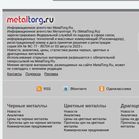
Информационное агентство MetalTorg.Ru
.
Информационное агентство Металлторг. Ру (MetalTorg.Ru)
зарегистрировано Федеральной службой по надзору в сфере связи,
информационных технологий и массовых коммуникаций (Роскомнадзор),
регистрационный номер и дата принятия решения о регистрации:
серия ИА № ФС 77 - 85704 от 03 августа 2023 г.
Новости, аналитика, цены, статистика рынка черных, цветных и
драгоценных металлов.
Использование открытых материалов разрешается с обязательной
гиперссылкой на MetalTorg.Ru
Мнение авторов материалов, размещаемых на сайте MetalTorg.Ru, может
не совпадать с мнением редакции.
Контакты
Подписка
Реклама
RSS
ВКонтакте
Одноклассники
Черные металлы
Цветные металлы
Драгоц
Новости
Новости
Новости
Аналитика
Аналитика
Аналитика
Цены на черные металлы
Цены на цветные металлы
Цены на д
Прогнозы цен на черные металлы
Прогнозы цен на цветные
Прогнозы ц
Коммерческие предложения
металлы
металлы
Коммерческие предложения