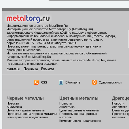
Информационное агентство MetalTorg.Ru
.
Информационное агентство Металлторг. Ру (MetalTorg.Ru)
зарегистрировано Федеральной службой по надзору в сфере связи,
информационных технологий и массовых коммуникаций (Роскомнадзор),
регистрационный номер и дата принятия решения о регистрации:
серия ИА № ФС 77 - 85704 от 03 августа 2023 г.
Новости, аналитика, цены, статистика рынка черных, цветных и
драгоценных металлов.
Использование открытых материалов разрешается с обязательной
гиперссылкой на MetalTorg.Ru
Мнение авторов материалов, размещаемых на сайте MetalTorg.Ru, может
не совпадать с мнением редакции.
Контакты
Подписка
Реклама
RSS
ВКонтакте
Одноклассники
Черные металлы
Цветные металлы
Драгоц
Новости
Новости
Новости
Аналитика
Аналитика
Аналитика
Цены на черные металлы
Цены на цветные металлы
Цены на д
Прогнозы цен на черные металлы
Прогнозы цен на цветные
Прогнозы ц
Коммерческие предложения
металлы
металлы
Коммерческие предложения