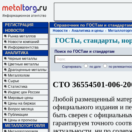
РЕГИСТРАЦИЯ
Справочник по ГОСТам и стандартам
НОВОСТИ
Новости
Аналитика и цены
Металлоторг
Рынка металлов
ГОСТы, стандарты, но
Новости компаний
Информагентства
Поиск по ГОСТам и стандартам
АНАЛИТИКА
Черные металлы
Цветные металлы
Сортировать
по дате
по релевантнос
Драгоценные металлы
Металлолом
Сырье
СТО 36554501-006-20
Статистика
Индекс цен России
Любой размещенный матери
Мировые цены
Цены на биржах
официального издания и п
Вопрос месяца
быть сверен с официальны
Публикации
Цены и прогнозы
гарантируем точного соотв
МЕТАЛЛОТОРГОВЛЯ
актуальности, ни по содер
Металлоторговля