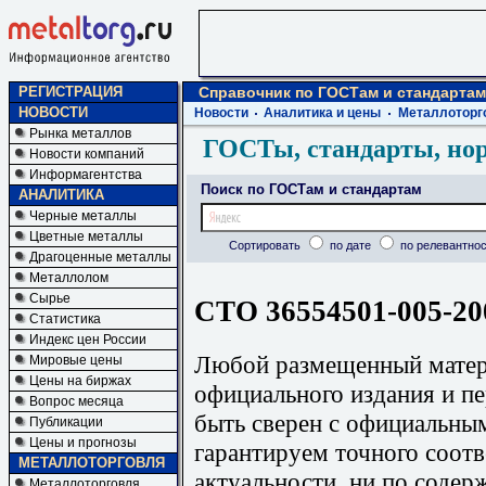
РЕГИСТРАЦИЯ
Справочник по ГОСТам и стандартам
НОВОСТИ
Новости
Аналитика и цены
Металлоторг
Рынка металлов
ГОСТы, стандарты, но
Новости компаний
Информагентства
Поиск по ГОСТам и стандартам
АНАЛИТИКА
Черные металлы
Цветные металлы
Сортировать
по дате
по релевантнос
Драгоценные металлы
Металлолом
Сырье
СТО 36554501-005-20
Статистика
Индекс цен России
Любой размещенный матери
Мировые цены
Цены на биржах
официального издания и п
Вопрос месяца
быть сверен с официальны
Публикации
Цены и прогнозы
гарантируем точного соотв
МЕТАЛЛОТОРГОВЛЯ
актуальности, ни по содер
Металлоторговля