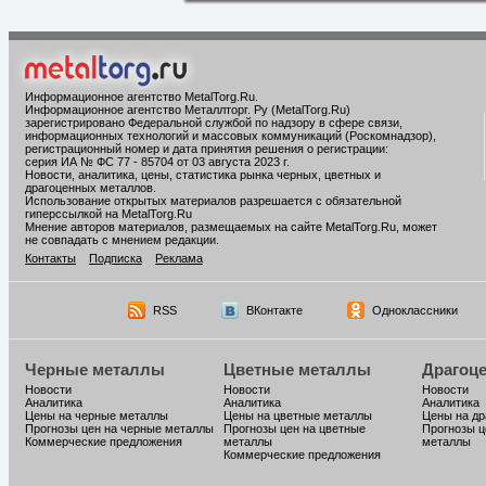
Информационное агентство MetalTorg.Ru
.
Информационное агентство Металлторг. Ру (MetalTorg.Ru)
зарегистрировано Федеральной службой по надзору в сфере связи,
информационных технологий и массовых коммуникаций (Роскомнадзор),
регистрационный номер и дата принятия решения о регистрации:
серия ИА № ФС 77 - 85704 от 03 августа 2023 г.
Новости, аналитика, цены, статистика рынка черных, цветных и
драгоценных металлов.
Использование открытых материалов разрешается с обязательной
гиперссылкой на MetalTorg.Ru
Мнение авторов материалов, размещаемых на сайте MetalTorg.Ru, может
не совпадать с мнением редакции.
Контакты
Подписка
Реклама
RSS
ВКонтакте
Одноклассники
Черные металлы
Цветные металлы
Драгоц
Новости
Новости
Новости
Аналитика
Аналитика
Аналитика
Цены на черные металлы
Цены на цветные металлы
Цены на д
Прогнозы цен на черные металлы
Прогнозы цен на цветные
Прогнозы ц
Коммерческие предложения
металлы
металлы
Коммерческие предложения