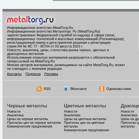
Информационное агентство MetalTorg.Ru
.
Информационное агентство Металлторг. Ру (MetalTorg.Ru)
зарегистрировано Федеральной службой по надзору в сфере связи,
информационных технологий и массовых коммуникаций (Роскомнадзор),
регистрационный номер и дата принятия решения о регистрации:
серия ИА № ФС 77 - 85704 от 03 августа 2023 г.
Новости, аналитика, цены, статистика рынка черных, цветных и
драгоценных металлов.
Использование открытых материалов разрешается с обязательной
гиперссылкой на MetalTorg.Ru
Мнение авторов материалов, размещаемых на сайте MetalTorg.Ru, может
не совпадать с мнением редакции.
Контакты
Подписка
Реклама
RSS
ВКонтакте
Одноклассники
Черные металлы
Цветные металлы
Драгоц
Новости
Новости
Новости
Аналитика
Аналитика
Аналитика
Цены на черные металлы
Цены на цветные металлы
Цены на д
Прогнозы цен на черные металлы
Прогнозы цен на цветные
Прогнозы ц
Коммерческие предложения
металлы
металлы
Коммерческие предложения