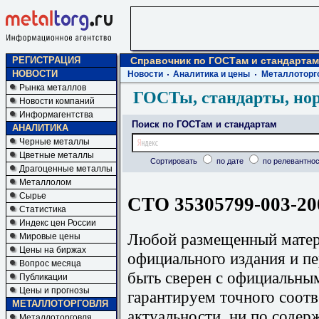
РЕГИСТРАЦИЯ
Справочник по ГОСТам и стандартам
НОВОСТИ
Новости
Аналитика и цены
Металлоторг
Рынка металлов
ГОСТы, стандарты, но
Новости компаний
Информагентства
Поиск по ГОСТам и стандартам
АНАЛИТИКА
Черные металлы
Цветные металлы
Сортировать
по дате
по релевантнос
Драгоценные металлы
Металлолом
Сырье
СТО 35305799-003-20
Статистика
Индекс цен России
Любой размещенный матери
Мировые цены
Цены на биржах
официального издания и п
Вопрос месяца
быть сверен с официальны
Публикации
Цены и прогнозы
гарантируем точного соотв
МЕТАЛЛОТОРГОВЛЯ
актуальности, ни по содер
Металлоторговля