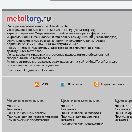
Информационное агентство MetalTorg.Ru
.
Информационное агентство Металлторг. Ру (MetalTorg.Ru)
зарегистрировано Федеральной службой по надзору в сфере связи,
информационных технологий и массовых коммуникаций (Роскомнадзор),
регистрационный номер и дата принятия решения о регистрации:
серия ИА № ФС 77 - 85704 от 03 августа 2023 г.
Новости, аналитика, цены, статистика рынка черных, цветных и
драгоценных металлов.
Использование открытых материалов разрешается с обязательной
гиперссылкой на MetalTorg.Ru
Мнение авторов материалов, размещаемых на сайте MetalTorg.Ru, может
не совпадать с мнением редакции.
Контакты
Подписка
Реклама
RSS
ВКонтакте
Одноклассники
Черные металлы
Цветные металлы
Драгоц
Новости
Новости
Новости
Аналитика
Аналитика
Аналитика
Цены на черные металлы
Цены на цветные металлы
Цены на д
Прогнозы цен на черные металлы
Прогнозы цен на цветные
Прогнозы ц
Коммерческие предложения
металлы
металлы
Коммерческие предложения