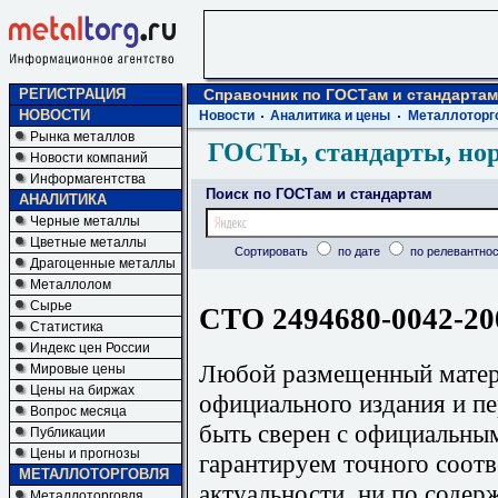
РЕГИСТРАЦИЯ
Справочник по ГОСТам и стандартам
НОВОСТИ
Новости
Аналитика и цены
Металлоторг
Рынка металлов
ГОСТы, стандарты, но
Новости компаний
Информагентства
Поиск по ГОСТам и стандартам
АНАЛИТИКА
Черные металлы
Цветные металлы
Сортировать
по дате
по релевантнос
Драгоценные металлы
Металлолом
Сырье
СТО 2494680-0042-20
Статистика
Индекс цен России
Любой размещенный матери
Мировые цены
Цены на биржах
официального издания и п
Вопрос месяца
быть сверен с официальны
Публикации
Цены и прогнозы
гарантируем точного соотв
МЕТАЛЛОТОРГОВЛЯ
актуальности, ни по содер
Металлоторговля