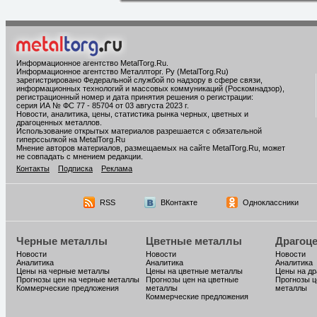
Информационное агентство MetalTorg.Ru
.
Информационное агентство Металлторг. Ру (MetalTorg.Ru)
зарегистрировано Федеральной службой по надзору в сфере связи,
информационных технологий и массовых коммуникаций (Роскомнадзор),
регистрационный номер и дата принятия решения о регистрации:
серия ИА № ФС 77 - 85704 от 03 августа 2023 г.
Новости, аналитика, цены, статистика рынка черных, цветных и
драгоценных металлов.
Использование открытых материалов разрешается с обязательной
гиперссылкой на MetalTorg.Ru
Мнение авторов материалов, размещаемых на сайте MetalTorg.Ru, может
не совпадать с мнением редакции.
Контакты
Подписка
Реклама
RSS
ВКонтакте
Одноклассники
Черные металлы
Цветные металлы
Драгоц
Новости
Новости
Новости
Аналитика
Аналитика
Аналитика
Цены на черные металлы
Цены на цветные металлы
Цены на д
Прогнозы цен на черные металлы
Прогнозы цен на цветные
Прогнозы ц
Коммерческие предложения
металлы
металлы
Коммерческие предложения