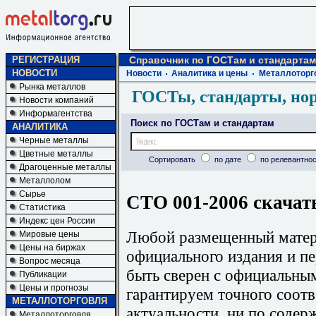
РЕГИСТРАЦИЯ
Справочник по ГОСТам и стандартам
НОВОСТИ
Новости
Аналитика и цены
Металлоторг
Рынка металлов
ГОСТы, стандарты, но
Новости компаний
Информагентства
Поиск по ГОСТам и стандартам
АНАЛИТИКА
Черные металлы
Цветные металлы
Сортировать
по дате
по релевантнос
Драгоценные металлы
Металлолом
Сырье
СТО 001-2006 скачат
Статистика
Индекс цен России
Любой размещенный матери
Мировые цены
Цены на биржах
официального издания и п
Вопрос месяца
быть сверен с официальны
Публикации
Цены и прогнозы
гарантируем точного соотв
МЕТАЛЛОТОРГОВЛЯ
актуальности, ни по содер
Металлоторговля