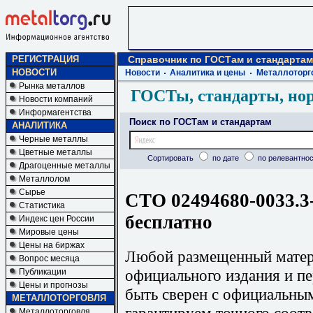
РЕГИСТРАЦИЯ
Справочник по ГОСТам и стандартам
НОВОСТИ
Новости
Аналитика и цены
Металлоторг
Рынка металлов
ГОСТы, стандарты, но
Новости компаний
Информагентства
Поиск по ГОСТам и стандартам
АНАЛИТИКА
Черные металлы
Цветные металлы
Сортировать
по дате
по релевантнос
Драгоценные металлы
Металлолом
Сырье
СТО 02494680-0033.3
Статистика
бесплатно
Индекс цен России
Мировые цены
Цены на биржах
Любой размещенный матери
Вопрос месяца
официального издания и п
Публикации
Цены и прогнозы
быть сверен с официальны
МЕТАЛЛОТОРГОВЛЯ
гарантируем точного соотв
Металлоторговля