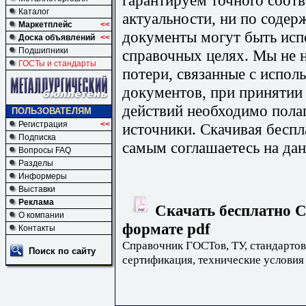
Каталог
актуальности, ни по содер
Маркетплейс
<<
документы могут быть исп
Доска объявлений
<<
Подшипники
справочных целях. Мы не н
ГОСТы и стандарты
потери, связанные с испо
документов, при принятии
действий необходимо пола
ПОЛЬЗОВАТЕЛЯМ
Регистрация
<<
источники. Скачивая бесп
Подписка
самым соглашаетесь на дан
Вопросы FAQ
Разделы
Информеры
Выставки
Реклама
Скачать бесплатно С
О компании
формате pdf
Контакты
Справочник ГОСТов, ТУ, стандартов
Поиск по сайту
сертификация, технические условия