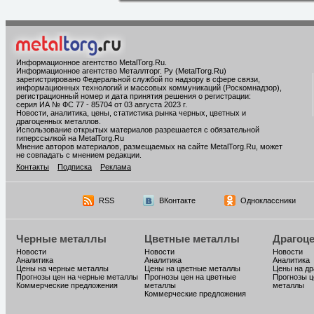
Информационное агентство MetalTorg.Ru
.
Информационное агентство Металлторг. Ру (MetalTorg.Ru)
зарегистрировано Федеральной службой по надзору в сфере связи,
информационных технологий и массовых коммуникаций (Роскомнадзор),
регистрационный номер и дата принятия решения о регистрации:
серия ИА № ФС 77 - 85704 от 03 августа 2023 г.
Новости, аналитика, цены, статистика рынка черных, цветных и
драгоценных металлов.
Использование открытых материалов разрешается с обязательной
гиперссылкой на MetalTorg.Ru
Мнение авторов материалов, размещаемых на сайте MetalTorg.Ru, может
не совпадать с мнением редакции.
Контакты
Подписка
Реклама
RSS
ВКонтакте
Одноклассники
Черные металлы
Цветные металлы
Драгоц
Новости
Новости
Новости
Аналитика
Аналитика
Аналитика
Цены на черные металлы
Цены на цветные металлы
Цены на д
Прогнозы цен на черные металлы
Прогнозы цен на цветные
Прогнозы ц
Коммерческие предложения
металлы
металлы
Коммерческие предложения