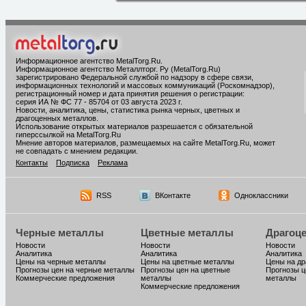
Информационное агентство MetalTorg.Ru
.
Информационное агентство Металлторг. Ру (MetalTorg.Ru)
зарегистрировано Федеральной службой по надзору в сфере связи,
информационных технологий и массовых коммуникаций (Роскомнадзор),
регистрационный номер и дата принятия решения о регистрации:
серия ИА № ФС 77 - 85704 от 03 августа 2023 г.
Новости, аналитика, цены, статистика рынка черных, цветных и
драгоценных металлов.
Использование открытых материалов разрешается с обязательной
гиперссылкой на MetalTorg.Ru
Мнение авторов материалов, размещаемых на сайте MetalTorg.Ru, может
не совпадать с мнением редакции.
Контакты
Подписка
Реклама
RSS
ВКонтакте
Одноклассники
Черные металлы
Цветные металлы
Драгоц
Новости
Новости
Новости
Аналитика
Аналитика
Аналитика
Цены на черные металлы
Цены на цветные металлы
Цены на д
Прогнозы цен на черные металлы
Прогнозы цен на цветные
Прогнозы ц
Коммерческие предложения
металлы
металлы
Коммерческие предложения