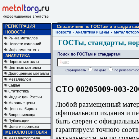
РЕГИСТРАЦИЯ
Справочник по ГОСТам и стандартам
НОВОСТИ
Новости
Аналитика и цены
Металлоторг
Рынка металлов
ГОСТы, стандарты, но
Новости компаний
Информагентства
Поиск по ГОСТам и стандартам
АНАЛИТИКА
Черные металлы
Цветные металлы
Сортировать
по дате
по релевантнос
Драгоценные металлы
Металлолом
Сырье
СТО 00205009-003-20
Статистика
Индекс цен России
Любой размещенный матери
Мировые цены
Цены на биржах
официального издания и п
Вопрос месяца
быть сверен с официальны
Публикации
Цены и прогнозы
гарантируем точного соотв
МЕТАЛЛОТОРГОВЛЯ
актуальности, ни по содер
Металлоторговля