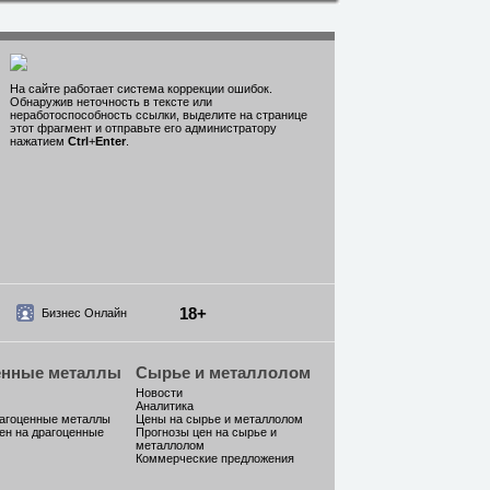
На сайте работает система коррекции ошибок.
Обнаружив неточность в тексте или
неработоспособность ссылки, выделите на странице
этот фрагмент и отправьте его администратору
нажатием
Ctrl
+
Enter
.
18+
Бизнес Онлайн
енные металлы
Сырье и металлолом
Новости
Аналитика
рагоценные металлы
Цены на сырье и металлолом
ен на драгоценные
Прогнозы цен на сырье и
металлолом
Коммерческие предложения