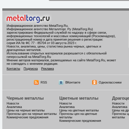
Информационное агентство MetalTorg.Ru
.
Информационное агентство Металлторг. Ру (MetalTorg.Ru)
зарегистрировано Федеральной службой по надзору в сфере связи,
информационных технологий и массовых коммуникаций (Роскомнадзор),
регистрационный номер и дата принятия решения о регистрации:
серия ИА № ФС 77 - 85704 от 03 августа 2023 г.
Новости, аналитика, цены, статистика рынка черных, цветных и
драгоценных металлов.
Использование открытых материалов разрешается с обязательной
гиперссылкой на MetalTorg.Ru
Мнение авторов материалов, размещаемых на сайте MetalTorg.Ru, может
не совпадать с мнением редакции.
Контакты
Подписка
Реклама
RSS
ВКонтакте
Одноклассники
Черные металлы
Цветные металлы
Драгоц
Новости
Новости
Новости
Аналитика
Аналитика
Аналитика
Цены на черные металлы
Цены на цветные металлы
Цены на д
Прогнозы цен на черные металлы
Прогнозы цен на цветные
Прогнозы ц
Коммерческие предложения
металлы
металлы
Коммерческие предложения