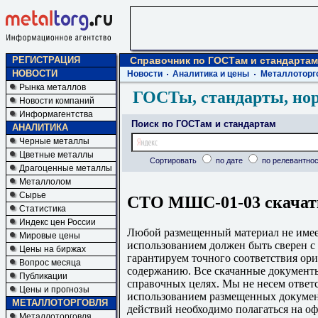
РЕГИСТРАЦИЯ
Справочник по ГОСТам и стандартам
НОВОСТИ
Новости
Аналитика и цены
Металлоторг
Рынка металлов
ГОСТы, стандарты, но
Новости компаний
Информагентства
Поиск по ГОСТам и стандартам
АНАЛИТИКА
Черные металлы
Цветные металлы
Сортировать
по дате
по релевантнос
Драгоценные металлы
Металлолом
Сырье
СТО МШС-01-03 скачать
Статистика
Индекс цен России
Любой размещенный материал не имеет
Мировые цены
использованием должен быть сверен 
Цены на биржах
гарантируем точного соответствия ори
Вопрос месяца
содержанию. Все скачанные документы
Публикации
справочных целях. Мы не несем ответс
Цены и прогнозы
использованием размещенных докумен
МЕТАЛЛОТОРГОВЛЯ
действий необходимо полагаться на о
Металлоторговля