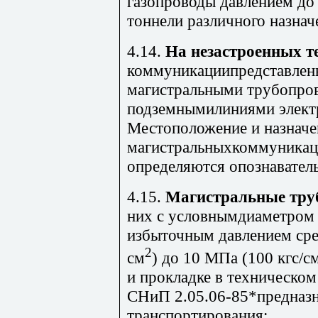
газопроводы давлением до 
тоннели различного назнач
4.14.
На незастроенных т
коммуникациипредставлен
магистральными трубопро
подземнымилиниями электр
Местоположение и назначе
магистральныхкоммуникаци
определяются опознавател
4.15.
Магистральные тру
них с условнымдиаметром 
избыточным давлением сре
2
см
) до 10 МПа (100 кгс/с
и прокладке в техническом
СНиП 2.05.06-85*предназ
транспортирования: