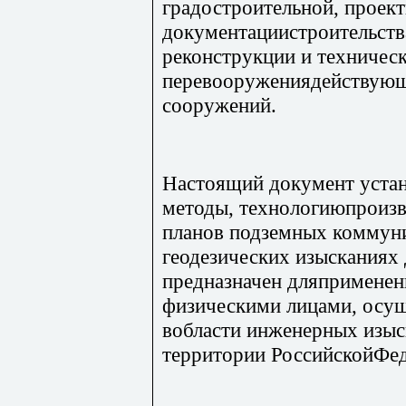
градостроительной, проект
документациистроительств
реконструкции и техничес
перевооружениядействующ
сооружений.
Настоящий документ устан
методы, технологиюпроизв
планов подземных коммун
геодезических изысканиях 
предназначен дляпримене
физическими лицами, осу
вобласти инженерных изыск
территории РоссийскойФед