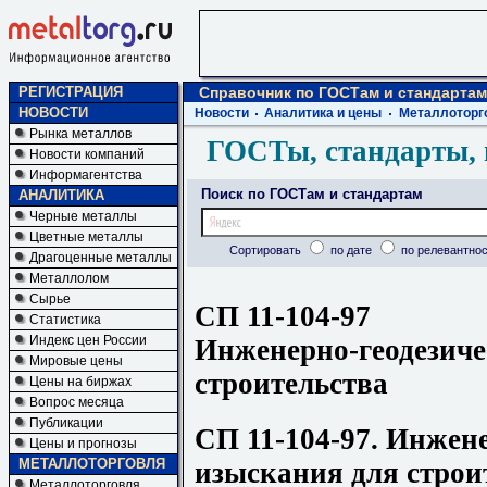
РЕГИСТРАЦИЯ
Справочник по ГОСТам и стандартам
НОВОСТИ
Новости
Аналитика и цены
Металлоторг
Рынка металлов
ГОСТы, стандарты, 
Новости компаний
Информагентства
Поиск по ГОСТам и стандартам
АНАЛИТИКА
Черные металлы
Цветные металлы
Сортировать
по дате
по релевантнос
Драгоценные металлы
Металлолом
Сырье
СП 11-104-97
Статистика
Индекс цен России
Инженерно-геодезиче
Мировые цены
строительства
Цены на биржах
Вопрос месяца
Публикации
СП 11-104-97. Инжен
Цены и прогнозы
МЕТАЛЛОТОРГОВЛЯ
изыскания для строи
Металлоторговля