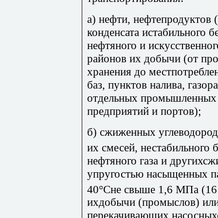
а) нефти, нефтепродуктов 
конденсата истабильного б
нефтяного и искусственног
районов их добычи (от про
хранения до местпотреблен
баз, пунктов налива, газо
отдельных промышленных 
предприятий и портов);
б) сжиженных углеводород
их смесей, нестабильного 
нефтяного газа и другихс
упругостью насыщенных па
40°Сне свыше 1,6 МПа (16
ихдобычи (промыслов) или
перекачивающих насосныхс