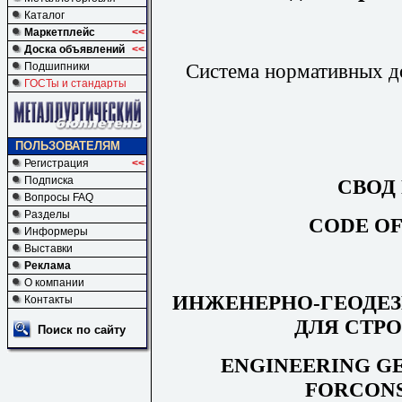
Каталог
Маркетплейс
<<
Доска объявлений
<<
Система нормативных д
Подшипники
ГОСТы и стандарты
ПОЛЬЗОВАТЕЛЯМ
Регистрация
<<
Подписка
СВОД
Вопросы FAQ
Разделы
CODE OF
Информеры
Выставки
Реклама
О компании
ИНЖЕНЕРНО-ГЕОДЕ
Контакты
ДЛЯ СТР
Поиск по сайту
ENGINEERING G
FORCON