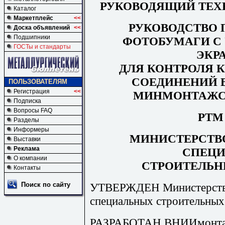
РУКОВОДЯЩИЙ ТЕХ
Каталог
Маркетплейс
<<
РУКОВОДСТВО
Доска объявлений
<<
Подшипники
ФОТОБУМАГИ 
ГОСТы и стандарты
ЭКР
ДЛЯ КОНТРОЛЯ 
СОЕДИНЕНИЙ 
ПОЛЬЗОВАТЕЛЯМ
Регистрация
<<
МИНМОНТАЖС
Подписка
Вопросы FAQ
РТМ 
Разделы
Информеры
МИНИСТЕРСТВ
Выставки
Реклама
СПЕЦ
О компании
СТРОИТЕЛЬН
Контакты
УТВЕРЖДЕН Министерств
Поиск по сайту
специальных строительных
РАЗРАБОТАН ВНИИмонтаж