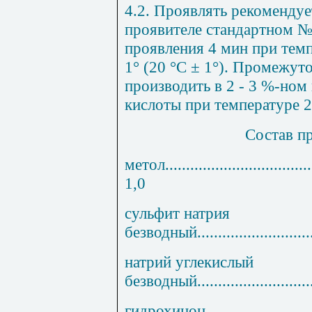
4.2. Проявлять рекоменду
проявителе стандартном №
проявления 4 мин при темп
1° (20 °С ± 1°). Промежу
производить в 2 - 3 %-ном
кислоты при температуре 28
Состав пр
метол
...................................
1,0
сульфит натрия
безводный
...........................
натрий углекислый
безводный
...........................
гидрохинон
.........................