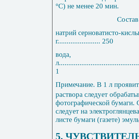
°С) не менее 20 мин.
Состав
натрий серноватисто-кислы
г
.......................
250
вода,
л
...........................................
1
Примечание
. В 1 л прояв
раствора следует обрабатыв
фотографической бумаги.
следует на электроглянцев
листе бумаги (газете) эму
5. ЧУВСТВИТЕЛ