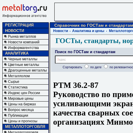
РЕГИСТРАЦИЯ
Справочник по ГОСТам и стандартам
НОВОСТИ
Новости
Аналитика и цены
Металлоторг
Рынка металлов
ГОСТы, стандарты, но
Новости компаний
Информагентства
Поиск по ГОСТам и стандартам
АНАЛИТИКА
Черные металлы
Цветные металлы
Сортировать
по дате
по релевантнос
Драгоценные металлы
Металлолом
Сырье
РТМ 36.2-87
Статистика
Руководство по прим
Индекс цен России
Мировые цены
усиливающими экран
Цены на биржах
Вопрос месяца
качества сварных со
Публикации
организациях Минм
Цены и прогнозы
МЕТАЛЛОТОРГОВЛЯ
Металлоторговля