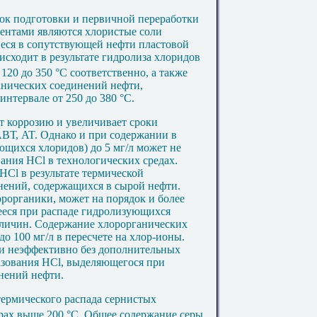
вок подготовки и первичной переработки
нтами являются хлористые соли
иеся в сопутствующей нефти пластовой
сходит в результате гидролиза хлоридов
 120 до 350
°
С соответственно, а также
анических соединений нефти,
интервале от 250 до 380
°
С.
т коррозию и увеличивает сроки
АВТ,
AT
. Однако и при содержании в
ющихся хлоридов) до 5 мг/л может не
вания НС
l
в технологических средах.
 НС
l
в результате термической
нений, содержащихся в сырой нефти.
орорганики, может на порядок и более
ееся при распаде гидролизующихся
еличин. Содержание хлорорганических
о 100 мг/л в пересчете на хлор-ионы.
ти неэффективно без дополнительных
азования НС
l
, выделяющегося при
нений нефти.
термического распада сернистых
урах выше 200
°
С. Общее содержание серы