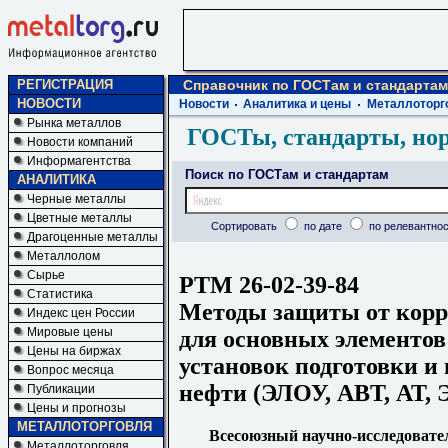
РЕГИСТРАЦИЯ
Справочник по ГОСТам и стандартам
НОВОСТИ
Новости
Аналитика и цены
Металлоторг
Рынка металлов
ГОСТы, стандарты, но
Новости компаний
Информагентства
Поиск по ГОСТам и стандартам
АНАЛИТИКА
Черные металлы
Цветные металлы
Сортировать
по дате
по релевантнос
Драгоценные металлы
Металлолом
Сырье
РТМ 26-02-39-84
Статистика
Методы защиты от корр
Индекс цен России
Мировые цены
для основных элементов
Цены на биржах
установок подготовки и
Вопрос месяца
нефти (ЭЛОУ, АВТ, АТ,
Публикации
Цены и прогнозы
МЕТАЛЛОТОРГОВЛЯ
Всесоюзный научно-исследовате
Металлоторговля