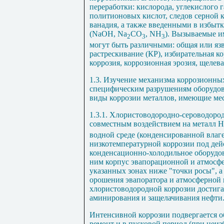
переработки: кислорода, углекислого г
политионовых кислот, следов серной 
ванадия, а также введенными в избыт
(
N
аОН,
Na
CO
,
NH
). Вызываемые 
2
3
3
могут быть различными: общая или язв
растрескивание (КР), избирательная ко
коррозия, коррозионная эрозия, щелева
1.3. Изучение механизма коррозионны
специфическим разрушениям оборудов
виды коррозии металлов, имеющие мес
1.3.1. Хлористоводородно-сероводород
совместным воздействием на металл Н
водной среде (конденсированной влаг
низкотемпературной коррозии под дей
конденсационно-холодильное оборудо
ним корпус эвапорационной и атмосфе
указанных зонах ниже "точки росы", 
орошения эвапоратора и атмосферной
хлористоводородной коррозии достига
аминирования и защелачивания нефти
Интенсивной коррозии подвергается о
ремонт и в пусковой период (при неи