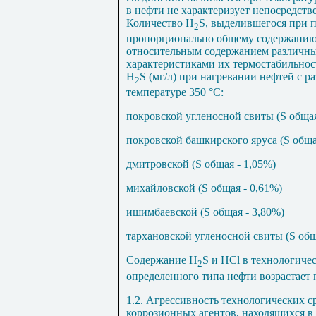
в нефти не характеризует непосредств
Количество Н
S
, выделившегося при п
2
пропорционально общему содержанию с
относительным содержанием различны
характеристиками их термостабильнос
Н
S
(мг/л) при нагревании нефтей с 
2
температуре 350
°
С:
покровской угленосной свиты (
S
общая
покровской башкирского яруса (
S
обща
дмитровской (
S
общая - 1,05%)
михайловской (
S
общая - 0,61%)
ишимбаевской (
S
общая - 3,80%)
тархановской угленосной свиты (
S
общ
Содержание Н
S
и НС
l
в технологичес
2
определенного типа нефти возрастает 
1.2. Агрессивность технологических с
коррозионных агентов, находящихся в