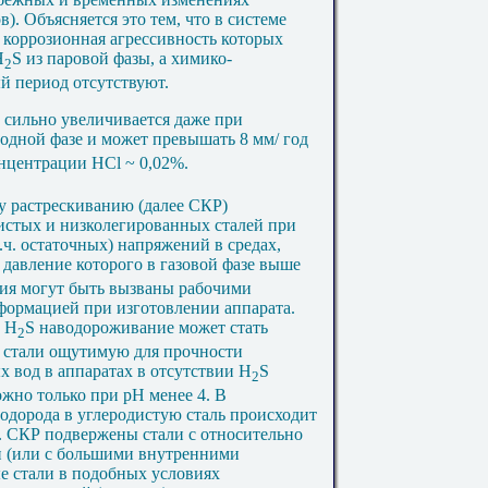
. Объясняется это тем, что в системе
, коррозионная агрессивность которых
Н
S
из паровой фазы, а химико-
2
й период отсутствуют.
 сильно увеличивается даже при
одной фазе и может превышать 8 мм/ год
нцентрации НС
l
~
0,02%.
у растрескиванию (далее СКР)
дистых и низколегированных сталей при
.ч. остаточных) напряжений в средах,
 давление которого в газовой фазе выше
ия могут быть вызваны рабочими
еформацией при изготовлении аппарата.
и Н
S
наводороживание может стать
2
т стали ощутимую для прочности
х вод в аппаратах в отсутствии Н
S
2
жно только при рН менее 4. В
одорода в углеродистую сталь происходит
,5. СКР подвержены стали с относительно
и (или с большими внутренними
е стали в подобных условиях