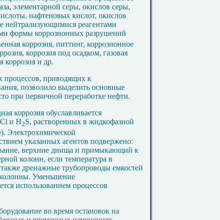
аза, элементарной серы, окислов серы,
кислоты, нафтеновых кислот, окислов
ке нейтрализующимися реагентами
ими формы коррозионных разрушений
енная коррозия, питтинг, коррозионное
ррозия, коррозия под осадком, газовая
я коррозия и др.
х процессов, приводящих к
ания, позволило выделить основные
то при первичной переработке нефти.
ная коррозия обуславливается
Cl
и Н
S
, растворенных в жидкофазной
2
е). Электрохимической
ствием указанных агентов подвержено:
вание, верхние днища и примыкающий к
рной колонн, если температура в
а также дренажные трубопроводы емкостей
 колонны. Уменьшение
ется использованием процессов
.
борудование во время остановок на
збежных и временных изменениях