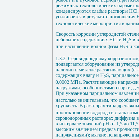
режимных технологических параметров)
конденсируются слабые растворы
HCl
усиливается в результате поглощения 
технологические мероприятия в данны
Скорость коррозии углеродистой стали
небольших содержаниях Н
Cl
и Н
S
в в
2
при насыщении водной фазы Н
S
и ко
2
1.3.2. Сероводородному коррозионном
подвергается оборудование из углеро
наличии в металле растягивающих (в т
содержащих влагу и Н
S
, парциальное
2
0,0002 МПа. Растягивающие напряжен
нагрузками, особенностями сварки, д
При указанном парциальном давлени
настолько значительным, что сообщае
хрупкость. В растворах типа дренажны
проникновение водорода в сталь возмо
сероводородных растворах диффузия в
в интервале значений рН от 1,5 до 11
высоким значением предела прочност
напряжениями); мягкие ненапряженны