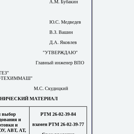
А.М. Бубакин
Ю.С. Медведев
В.З. Вашин
Д.А. Яковлев
"УТВЕРЖДАЮ"
Главный инженер ВПО
ЕЗ"
ФТЕХИММАШ"
М.С. Скудицкий
НИЧЕСКИЙ МАТЕРИАЛ
и выбор
РТМ 26-02-39-84
дования и
взамен РТМ 26-02-39-77
отовки и
У, АВТ, АТ,