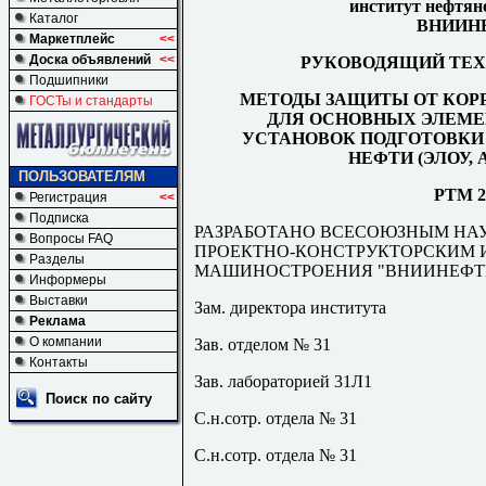
институт нефтян
Каталог
ВНИИН
Маркетплейс
<<
Доска объявлений
<<
РУКОВОДЯЩИЙ ТЕХ
Подшипники
МЕТОДЫ ЗАЩИТЫ ОТ КОР
ГОСТы и стандарты
ДЛЯ ОСНОВНЫХ ЭЛЕМЕ
УСТАНОВОК ПОДГОТОВКИ
НЕФТИ (ЭЛОУ, 
ПОЛЬЗОВАТЕЛЯМ
Р
TM
2
Регистрация
<<
Подписка
РАЗРАБОТАНО ВСЕСОЮЗНЫМ НА
Вопросы FAQ
ПРОЕКТНО-КОНСТРУКТОРСКИМ 
Разделы
МАШИНОСТРОЕНИЯ "ВНИИНЕФТ
Информеры
Выставки
Зам. директора института
Реклама
О компании
Зав. отделом № 31
Контакты
Зав. лабораторией 31Л1
Поиск по сайту
С.н.сотр. отдела № 31
С.н.сотр. отдела № 31