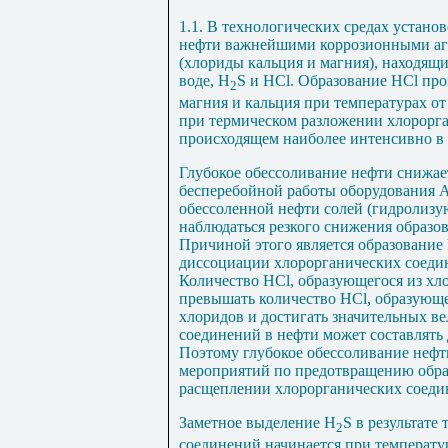
1.1. В технологических средах устано
нефти важнейшими коррозионными аге
(хлориды кальция и магния), находящ
воде, Н
S
и
HCl
. Образование
HCl
прои
2
магния и кальция при температурах от
при термическом разложении хлорорг
происходящем наиболее интенсивно в 
Глубокое обессоливание нефти снижае
бесперебойной работы оборудования 
обессоленной нефти солей (гидролизу
наблюдаться резкого снижения образо
Причиной этого является образование
диссоциации хлорорганических соеди
Количество НС
l
, образующегося из хл
превышать количество НС
l
, образующ
хлоридов и достигать значительных в
соединений в нефти может составлять д
Поэтому глубокое обессоливание неф
мероприятий по предотвращению обр
расщеплении хлорорганических соеди
Заметное выделение Н
S
в результате 
2
соединений начинается при температ