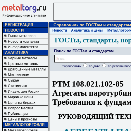
РЕГИСТРАЦИЯ
Справочник по ГОСТам и стандартам
НОВОСТИ
Новости
Аналитика и цены
Металлоторг
Рынка металлов
ГОСТы, стандарты, но
Новости компаний
Информагентства
Поиск по ГОСТам и стандартам
АНАЛИТИКА
Черные металлы
Цветные металлы
Сортировать
по дате
по релевантнос
Драгоценные металлы
Металлолом
Сырье
РТМ 108.021.102-85
Статистика
Агрегаты паротурбин
Индекс цен России
Мировые цены
Требования к фунда
Цены на биржах
Вопрос месяца
Публикации
РУКОВОДЯЩИЙ ТЕХ
Цены и прогнозы
МЕТАЛЛОТОРГОВЛЯ
Металлоторговля