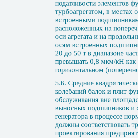
податливости элементов ф
турбоагрегатом, в местах 
встроенными подшипникам
расположенных на попереч
оси агрегата и на продоль
осям встроенных подшипни
20 до 50 т в диапазоне час
превышать 0,8 мкм/кН как 
горизонтальном (поперечн
5.6. Средние квадратическ
колебаний балок и плит фу
обслуживания вне площадо
выносных подшипников и с
генератора в процессе нор
должны соответствовать т
проектирования предприя