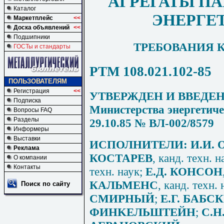
АГРЕГАТЫ П
Каталог
ЭНЕРГЕ
Маркетплейс
<<
Доска объявлений
<<
Подшипники
ТРЕБОВАНИЯ 
ГОСТы и стандарты
РТМ 108.021.102-85
ПОЛЬЗОВАТЕЛЯМ
Регистрация
<<
УТВЕРЖДЕН И ВВЕДЕН 
Подписка
Министерства энергетич
Вопросы FAQ
Разделы
29.10.85 №
B
Л-002/8579
Информеры
Выставки
ИСПОЛНИТЕЛИ: И.И. 
Реклама
КОСТАРЕВ
, канд. техн. н
О компании
Контакты
техн. наук;
Е.Д. КОНСОН
КАЛЬМЕНС
, канд. техн.
Поиск по сайту
СМИРНЫЙ
;
Е.Г. БАБС
ФИН
KE
ЛЬШТЕЙН
;
С.Н