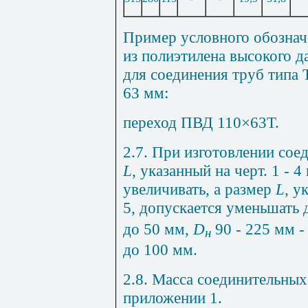
Пример условного обознач
из полиэтилена высокого д
для соединения труб типа
63 мм:
переход ПВД 110×63Т.
2.7. При изготовлении сое
L
, указанный на черт.
1
-
4
увеличивать, а размер
L
, у
5
, допускается уменьшать 
до 50 мм,
D
90 - 225 мм -
н
до 100 мм.
2.8. Масса соединительных
приложении
1
.