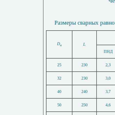
Че
Размеры сварных равно
D
L
н
ПНД
25
230
2,3
32
230
3,0
40
240
3,7
50
250
4,6