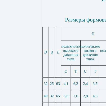
Размеры формова
S
полиэтилен
полиэтилен
высокого
низкого
по
D
d
L
давления
давления
типа
типа
С
Т
С
Т
32
25
63
4,1
6,2
2,4
3,5
40
32
65
5,0
7,6
2,8
4,3