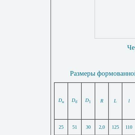
Че
Размеры формованной
D
D
D
R
L
l
н
б
1
25
51
30
2,0
125
110