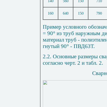
140
560
150
710
160
640
150
790
Пример условного обознач
= 90° из труб наружным д
материал труб - полиэтиле
гнутый 90° - ПВД63Т.
2.2. Основные размеры св
согласно черт.
2
и табл.
2
.
Сварн