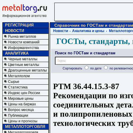
РЕГИСТРАЦИЯ
Справочник по ГОСТам и стандартам
НОВОСТИ
Новости
Аналитика и цены
Металлоторг
Рынка металлов
ГОСТы, стандарты, 
Новости компаний
Информагентства
Поиск по ГОСТам и стандартам
АНАЛИТИКА
Черные металлы
Цветные металлы
Сортировать
по дате
по релевантнос
Драгоценные металлы
Металлолом
Сырье
РТМ 36.44.15.3-87
Статистика
Индекс цен России
Рекомендации по из
Мировые цены
соединительных дета
Цены на биржах
Вопрос месяца
и полипропиленовых
Публикации
технологических тру
Цены и прогнозы
МЕТАЛЛОТОРГОВЛЯ
Металлоторговля