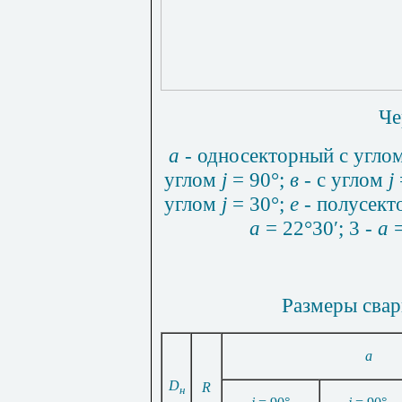
Че
а
- односекторный с угло
углом
j
= 90°;
в
- с углом
j
углом
j
= 30°;
е
- полусект
a
= 22°30′; 3 -
a
=
Размеры свар
a
D
R
н