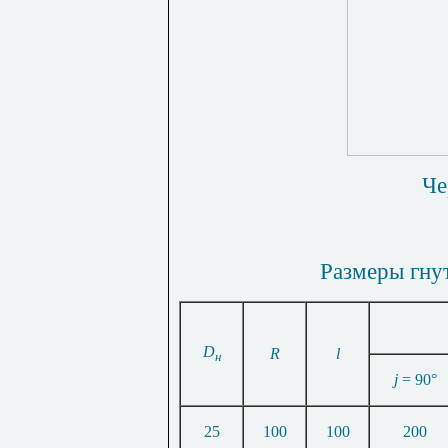
Че
Размеры гну
D
R
l
н
j
= 90°
25
100
100
200