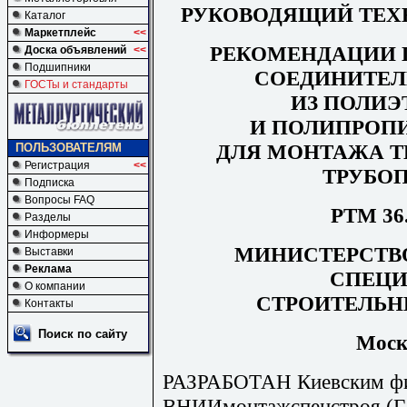
РУКОВОДЯЩИЙ ТЕХ
Каталог
Маркетплейс
<<
РЕКОМЕНДАЦИИ 
Доска объявлений
<<
Подшипники
СОЕДИНИТЕЛ
ГОСТы и стандарты
ИЗ ПОЛИ
И ПОЛИПРОП
ДЛЯ МОНТАЖА 
ПОЛЬЗОВАТЕЛЯМ
Регистрация
<<
ТРУБО
Подписка
Вопросы FAQ
РТМ 36.
Разделы
Информеры
МИНИСТЕРСТВ
Выставки
Реклама
СПЕЦ
О компании
СТРОИТЕЛЬН
Контакты
Поиск по сайту
Моск
РАЗРАБОТАН Киевским ф
ВНИИмонтажспецстроя (Г. 