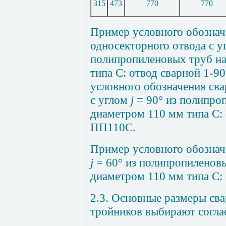
315
473
770
770
Пример условного обознач
односекторного отвода с 
полипропиленовых труб н
типа С: отвод сварной 1-9
условного обозначения сва
с углом
j
= 90° из полипро
диаметром 110 мм типа С: 
ПП110С.
Пример условного обозначе
j
= 60° из полипропиленов
диаметром 110 мм типа С: 
2.3. Основные размеры св
тройников выбирают согла