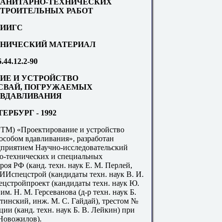
САНИТАРНО-ТЕХНИЧЕСКИХ
ТРОИТЕЛЬНЫХ РАБОТ
ИИГС
НИЧЕСКИЙ МАТЕРИАЛ
44.12.2-90
ИЕ И УСТРОЙСТВО
СВАЙ, ПОГРУЖАЕМЫХ
ВДАВЛИВАНИЯ
ЕРБУРГ - 1992
РТМ) «Проектирование и устройство
особом вдавливания», разработан
дприятием Научно-исследовательский
о-технических и специальных
я РФ (канд. техн. наук Е. М. Перлей,
ИИспецстрой (кандидаты техн. наук В. И.
ецстройпроект (кандидаты техн. наук Ю.
. Н. М. Герсеванова (д-р техн. наук Б.
ветинский, инж. М. С. Гайдай), трестом №
ии (канд. техн. наук Б. В. Лейкин) при
 Новожилов).