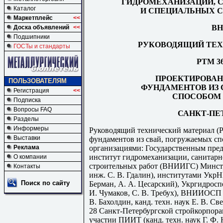
ГИДРОМЕХАНИЗАЦИИ, 
Каталог
И СПЕЦИАЛЬНЫХ С
Маркетплейс
<<
ВН
Доска объявлений
<<
Подшипники
РУКОВОДЯЩИЙ ТЕХ
ГОСТы и стандарты
РТМ 36.
ПРОЕКТИРОВАН
ПОЛЬЗОВАТЕЛЯМ
ФУНДАМЕНТОВ ИЗ 
Регистрация
<<
СПОСОБОМ 
Подписка
Вопросы FAQ
САНКТ-ПЕТ
Разделы
Информеры
Руководящий технический материал (
Выставки
фундаментов из свай, погружаемых сп
организациями: Государственным пре
Реклама
институт гидромеханизации, санитарн
О компании
строительных работ (ВНИИГС) Минстро
Контакты
инж. С. В. Гдалин), институтами УкрН
Поиск по сайту
Берман, А. А. Цесарский), Укргидросп
И. Чумаков, С. В. Требух), ВНИИОСП им
В. Бахолдин, канд. техн. наук Е. В. С
28 Санкт-Петербургской стройкорпорац
участии ПИИТ (канд. техн. наук Г. Ф.