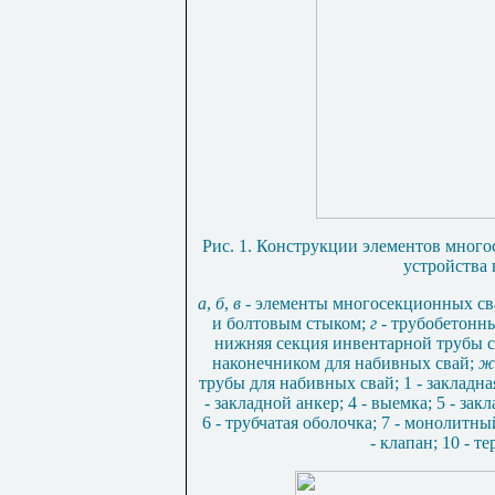
Рис. 1. Конструкции элементов много
устройства 
а
,
б
,
в
- элементы многосекционных св
и болтовым стыком;
г
- трубобетонн
нижняя секция инвентарной трубы с
наконечником для набивных свай;
ж
трубы для набивных свай; 1 - закладна
- закладной анкер; 4 - выемка; 5 - за
6 - трубчатая оболочка; 7 - монолитны
- клапан; 10 - 