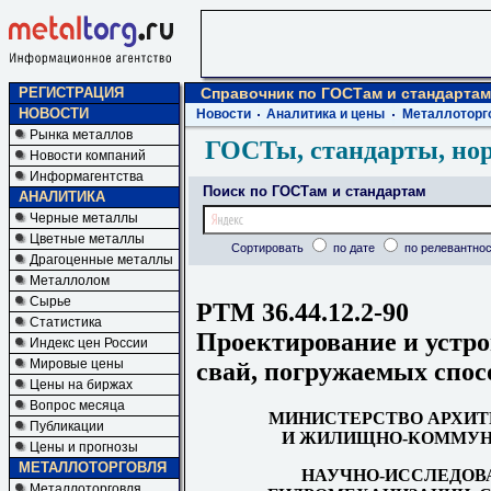
РЕГИСТРАЦИЯ
Справочник по ГОСТам и стандартам
НОВОСТИ
Новости
Аналитика и цены
Металлоторг
Рынка металлов
ГОСТы, стандарты, но
Новости компаний
Информагентства
Поиск по ГОСТам и стандартам
АНАЛИТИКА
Черные металлы
Цветные металлы
Сортировать
по дате
по релевантнос
Драгоценные металлы
Металлолом
Сырье
РТМ 36.44.12.2-90
Статистика
Проектирование и устро
Индекс цен России
Мировые цены
свай, погружаемых спо
Цены на биржах
Вопрос месяца
МИНИСТЕРСТВО АРХИТ
Публикации
И ЖИЛИЩНО-КОММУНА
Цены и прогнозы
МЕТАЛЛОТОРГОВЛЯ
НАУЧНО-ИССЛЕДОВ
Металлоторговля