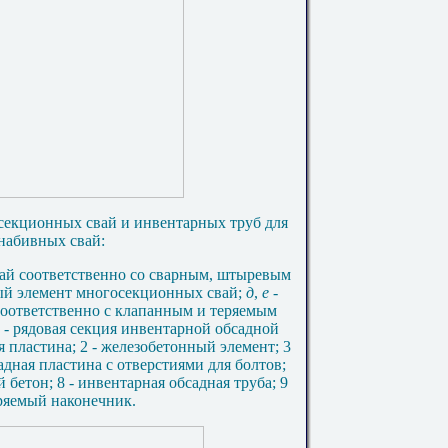
секционных свай и инвентарных труб для
набивных свай:
ай соответственно со сварным, штыревым
ый элемент многосекционных свай;
д
,
е
-
оответственно с клапанным и теряемым
- рядовая секция инвентарной обсадной
я пластина; 2 - железобетонный элемент; 3
кладная пластина с отверстиями для болтов;
й бетон; 8 - инвентарная обсадная труба; 9
теряемый наконечник.