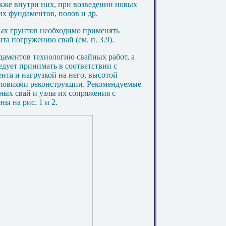
акже внутри них, при возведении новых
х фундаментов, полов и др.
ых грунтов необходимо применять
та погружению свай (см. п.
3.9
).
аментов технологию свайных работ, а
едует принимать в соответствии с
та и нагрузкой на него, высотой
ловиями реконструкции. Рекомендуемые
ых свай и узлы их сопряжения с
ены на рис.
1
и
2
.