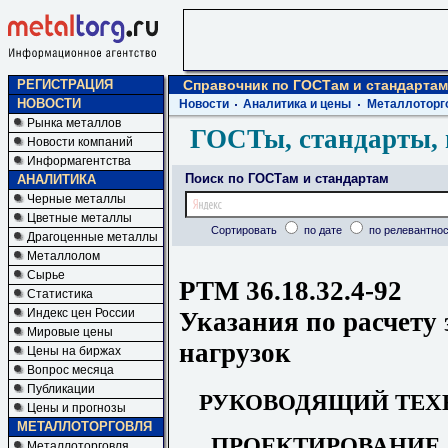
РЕГИСТРАЦИЯ
Справочник по ГОСТам и стандартам
НОВОСТИ
Новости
Аналитика и цены
Металлоторг
Рынка металлов
ГОСТы, стандарты, 
Новости компаний
Информагентства
Поиск по ГОСТам и стандартам
АНАЛИТИКА
Черные металлы
Цветные металлы
Сортировать
по дате
по релевантнос
Драгоценные металлы
Металлолом
Сырье
РТМ 36.18.32.4-92
Статистика
Индекс цен России
Указания по расчету
Мировые цены
нагрузок
Цены на биржах
Вопрос месяца
Публикации
РУКОВОДЯЩИЙ ТЕХ
Цены и прогнозы
МЕТАЛЛОТОРГОВЛЯ
ПРОЕКТИРОВАНИЕ
Металлоторговля