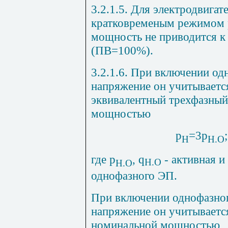
3.2.1.5. Для электродвигат
кратковременым режимом 
мощность не приводится к
(ПВ=100%).
3.2.1.6. При включении од
напряжение он учитывается
эквивалентный трехфазны
мощностью
р
=3р
;
Н
Н.О
где р
,
q
- активная и
Н.О
Н.О
однофазного ЭП.
При включении однофазног
напряжение он учитываетс
номинальной мощностью