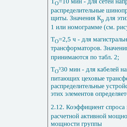
Т
=10 мин - для сетей на
О
распределительные шинопр
щиты. Значения К
для эти
р
1 или номограмме (см. рис
Т
=2,5 ч - для магистрал
О
трансформаторов. Значени
принимаются по табл. 2;
Т
³
30 мин - для кабелей н
О
питающих цеховые трансф
распределительные устрой
этих элементов определяет
2.12. Коэффициент спроса
расчетной активной мощно
мощности группы