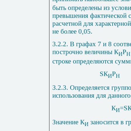
быть определены из услови
превышения фактической 
расчетной для характерно
не более 0,05.
3.2.2. В графах 7 и 8 соот
построчно величины К
Р
И
Н
строке определяются сумм
S
К
Р
И
Н
3.2.3. Определяется груп
использования для данного
К
=
S
И
Значение К
заносится в г
И