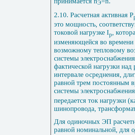
принимается
n
=
n
.
Э
2.10. Расчетная активная Р
это мощность, соответств
токовой нагрузке
I
, котор
p
изменяющейся во времени 
возможному тепловому воз
системы электроснабжения
фактической нагрузки над 
интервале осреднения, дли
равной трем постоянным в
системы электроснабжения
передается ток нагрузки (к
шинопровода, трансформато
Для одиночных ЭП расчет
равной номинальной, для 