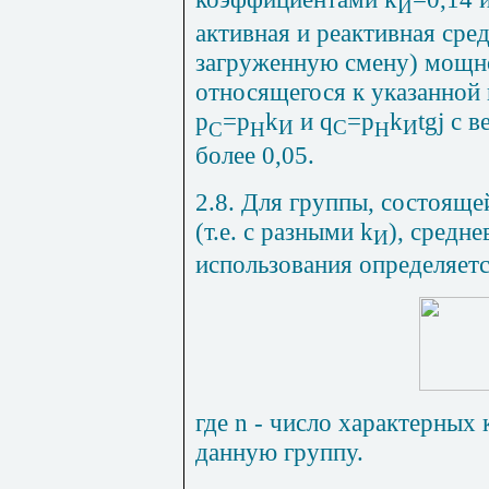
И
активная и реактивная сре
загруженную смену) мощно
относящегося к указанной
р
=р
k
и
q
=р
k
tg
j
с в
И
С
И
С
Н
Н
более 0,05.
2.8. Для группы, состояще
(т.е. с разными
k
), средн
И
использования определяет
где
n
- число характерных 
данную группу.