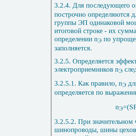
3.2.4. Для последующего 
построчно определяются д
группы ЭП одинаковой м
итоговой строке - их сумм
определении
n
по упрощен
Э
заполняется.
3.2.5. Определяется эффек
электроприемников
n
сле
Э
3.2.5.1. Как правило,
n
дл
Э
определяется по выражен
n
=(
S
Э
3.2.5.2. При значительном
шинопроводы, шины цехо