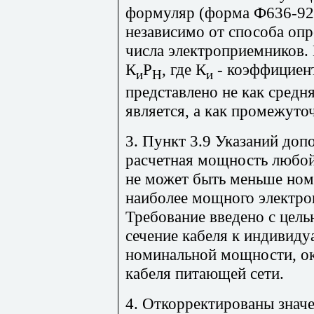
формуляр (форма Ф636-92
независимо от способа оп
числа электроприемников.
К
Р
, где К
- коэффициент
и
Н
и
представлено не как средня
является, а как промежуто
3. Пункт 3.9 Указаний доп
расчетная мощность любо
не может быть меньше но
наиболее мощного электро
Требование введено с цель
сечение кабеля к индивид
номинальной мощности, ок
кабеля питающей сети.
4. Откорректированы знач