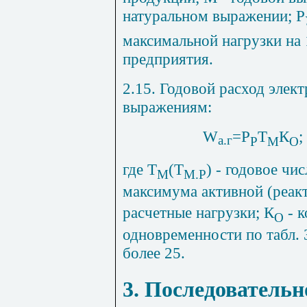
натуральном выражении; Р
максимальной нагрузки на 
предприятия.
2.15. Годовой расход элек
выражениям:
W
=Р
Т
К
;
а.г
Р
М
О
где Т
(Т
) - годовое чи
М
М.Р
максимума активной (реак
расчетные нагрузки; К
- 
О
одновременности по табл. 
более 25.
3. Последовательн