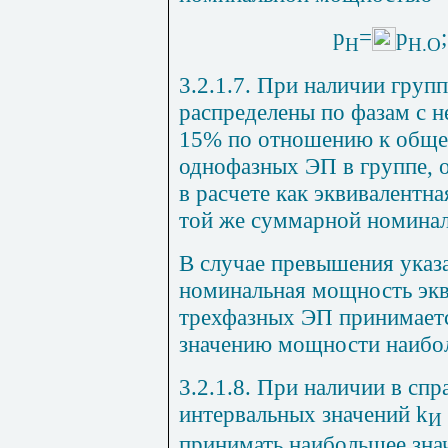
р
=
р
;
Н
Н.О
3.2.1.7. При наличии гру
распределены по фазам с 
15% по отношению к обще
однофазных ЭП в группе, 
в расчете как эквивалентн
той же суммарной номина
В случае превышения указ
номинальная мощность эк
трехфазных ЭП принимает
значению мощности наибол
3.2.1.8. При наличии в сп
интервальных значений
k
И
принимать наибольшее зна