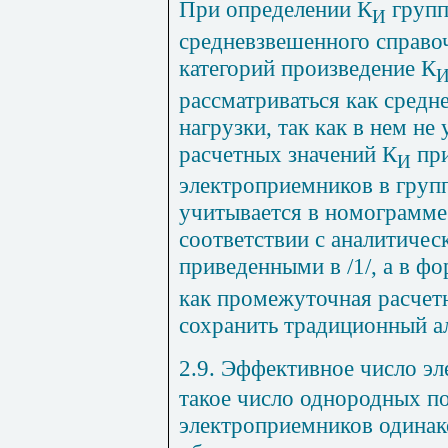
При определении К
групп
И
средневзвешенного справо
категорий произведение К
рассматриваться как средн
нагрузки, так как в нем не
расчетных значений К
при
И
электроприемников в груп
учитывается в номограмме (
соответствии с аналитиче
приведенными в /1/, а в ф
как промежуточная расчет
сохранить традиционный ал
2.9. Эффективное число э
такое число однородных п
электроприемников одинак