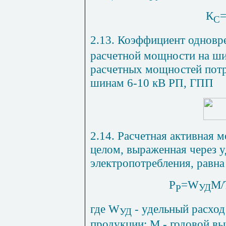
К
С
2.13. Коэффициент одновр
расчетной мощности на ши
расчетных мощностей потр
шинам 6-10 кВ РП, ГПП
2.14. Расчетная активная 
целом, выраженная через у
электропотребления, равна
Р
=
W
М/
УД
Р
где
W
- удельный расход
УД
продукции; М - годовой в