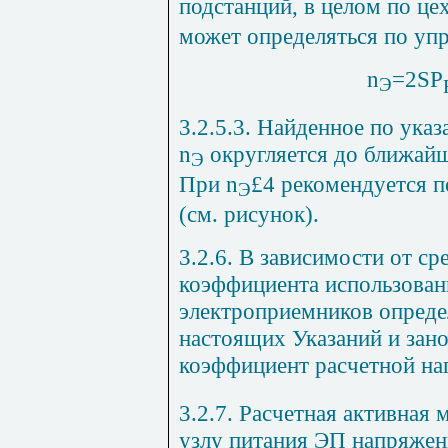
подстанций, в целом по це
может определяться по у
n
=2
S
Р
Э
3.2.5.3. Найденное по ук
n
округляется до ближайш
Э
При
n
£
4 рекомендуется 
Э
(см. рисунок).
3.2.6. В зависимости от с
коэффициента использован
электроприемников определ
настоящих Указаний и зано
коэффициент расчетной на
3.2.7. Расчетная активная
узлу питания ЭП напряжени