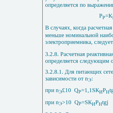
определяется по выражен
Р
=К
Р
В случаях, когда расчетн
меньше номинальной наиб
электроприемника, следует
3.2.8. Расчетная реактивн
определяется следующим 
3.2.8.1. Для питающих сет
зависимости от
n
:
Э
при
n
£
10
Q
=1,1
S
К
Р
t
Э
Р
И
Н
при
n
>10
Q
=
S
К
Р
tg
j
Э
Р
И
Н