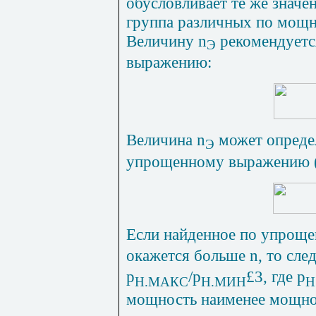
обусловливает те же значен
группа различных по мощн
Величину
n
рекомендуетс
Э
выражению:
Величина
n
может определ
Э
упрощенному выражению (с
Если найденное по упрощ
окажется больше
n
, то сл
р
/р
£
3, где р
Н.МАКС
Н.МИН
Н
мощность наименее мощно