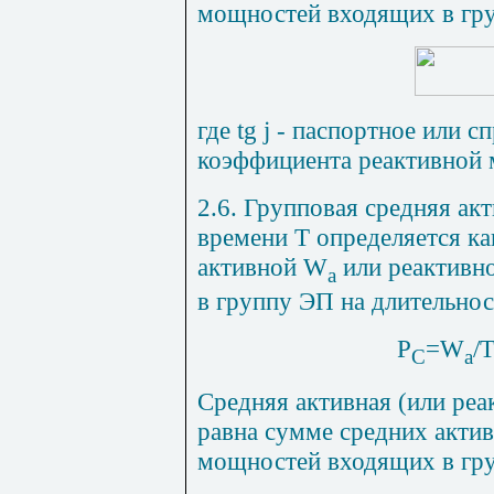
мощностей входящих в гр
где
tg
j
- паспортное или сп
коэффициента реактивной
2.6. Групповая средняя ак
времени Т определяется ка
активной
W
или реактивн
a
в группу ЭП на длительнос
P
=
W
/T
C
a
Средняя активная (или ре
равна сумме средних акти
мощностей входящих в гру