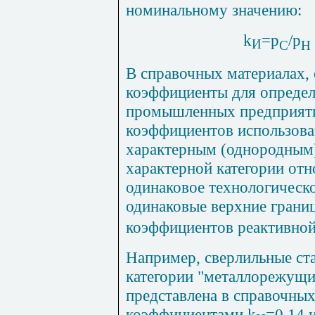
номинальному значению:
k
=р
/р
И
С
Н
В справочных материалах,
коэффициенты для определ
промышленных предприятий
коэффициентов использова
характерным (однородным)
характерной категории от
одинаковое технологическо
одинаковые верхние гран
коэффициентов реактивно
Например, сверлильные ста
категории "металлорежущие
представлена в справочны
коэффициентами
k
=0,14 