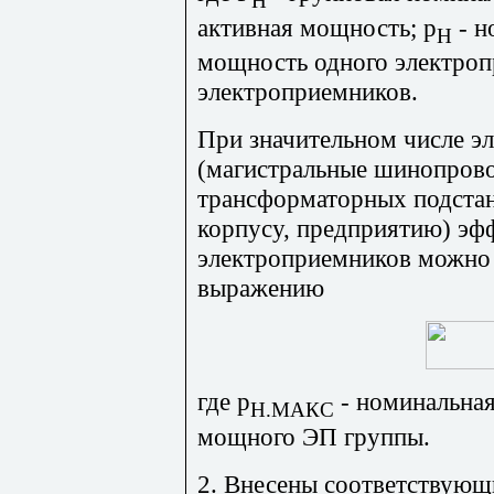
Н
активная мощность; р
- н
Н
мощность одного электро
электроприемников.
При значительном числе э
(магистральные шинопров
трансформаторных подстанц
корпусу, предприятию) эф
электроприемников можно
выражению
где р
- номинальна
Н.МАКС
мощного ЭП группы.
2. Внесены соответствующ