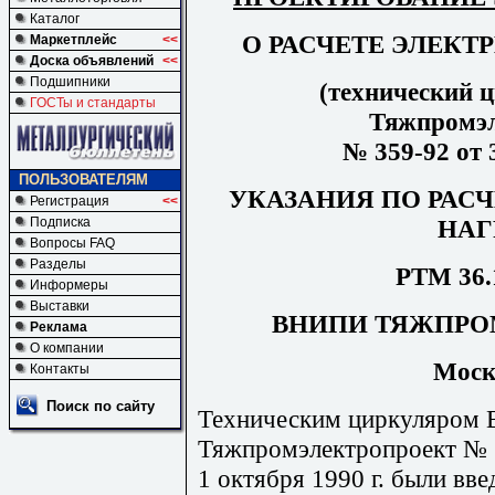
Каталог
О РАСЧЕТЕ ЭЛЕКТ
Маркетплейс
<<
Доска объявлений
<<
Подшипники
(технический
ГОСТы и стандарты
Тяжпромэл
№ 359-92 от 
ПОЛЬЗОВАТЕЛЯМ
УКАЗАНИЯ ПО РАС
Регистрация
<<
НАГ
Подписка
Вопросы FAQ
Разделы
РТМ 36.1
Информеры
Выставки
ВНИПИ ТЯЖПРО
Реклама
О компании
Моск
Контакты
Поиск по сайту
Техническим циркуляро
Тяжпромэлектропроект № 35
1 октября 1990 г. были вв