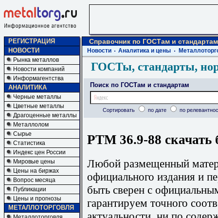
РЕГИСТРАЦИЯ
Справочник по ГОСТам и стандартам
НОВОСТИ
Новости
Аналитика и цены
Металлоторг
Рынка металлов
ГОСТы, стандарты, но
Новости компаний
Информагентства
Поиск по ГОСТам и стандартам
АНАЛИТИКА
Черные металлы
Цветные металлы
Сортировать
по дате
по релевантнос
Драгоценные металлы
Металлолом
Сырье
РТМ 36.9-88 скачать 
Статистика
Индекс цен России
Любой размещенный матери
Мировые цены
Цены на биржах
официального издания и п
Вопрос месяца
быть сверен с официальны
Публикации
Цены и прогнозы
гарантируем точного соотв
МЕТАЛЛОТОРГОВЛЯ
актуальности, ни по содер
Металлоторговля