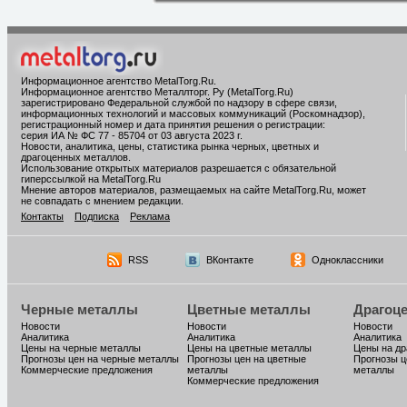
Информационное агентство MetalTorg.Ru
.
Информационное агентство Металлторг. Ру (MetalTorg.Ru)
зарегистрировано Федеральной службой по надзору в сфере связи,
информационных технологий и массовых коммуникаций (Роскомнадзор),
регистрационный номер и дата принятия решения о регистрации:
серия ИА № ФС 77 - 85704 от 03 августа 2023 г.
Новости, аналитика, цены, статистика рынка черных, цветных и
драгоценных металлов.
Использование открытых материалов разрешается с обязательной
гиперссылкой на MetalTorg.Ru
Мнение авторов материалов, размещаемых на сайте MetalTorg.Ru, может
не совпадать с мнением редакции.
Контакты
Подписка
Реклама
RSS
ВКонтакте
Одноклассники
Черные металлы
Цветные металлы
Драгоц
Новости
Новости
Новости
Аналитика
Аналитика
Аналитика
Цены на черные металлы
Цены на цветные металлы
Цены на д
Прогнозы цен на черные металлы
Прогнозы цен на цветные
Прогнозы ц
Коммерческие предложения
металлы
металлы
Коммерческие предложения