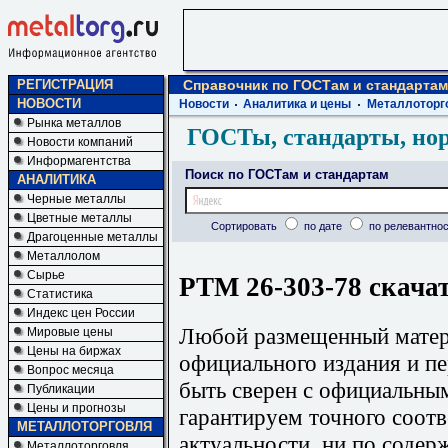
РЕГИСТРАЦИЯ
Справочник по ГОСТам и стандартам
НОВОСТИ
Новости
Аналитика и цены
Металлоторг
Рынка металлов
ГОСТы, стандарты, но
Новости компаний
Информагентства
Поиск по ГОСТам и стандартам
АНАЛИТИКА
Черные металлы
Цветные металлы
Сортировать
по дате
по релевантнос
Драгоценные металлы
Металлолом
Сырье
РТМ 26-303-78 скача
Статистика
Индекс цен России
Любой размещенный матери
Мировые цены
Цены на биржах
официального издания и п
Вопрос месяца
быть сверен с официальны
Публикации
Цены и прогнозы
гарантируем точного соотв
МЕТАЛЛОТОРГОВЛЯ
актуальности, ни по содер
Металлоторговля