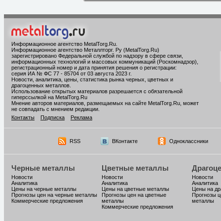
Информационное агентство MetalTorg.Ru
.
Информационное агентство Металлторг. Ру (MetalTorg.Ru)
зарегистрировано Федеральной службой по надзору в сфере связи,
информационных технологий и массовых коммуникаций (Роскомнадзор),
регистрационный номер и дата принятия решения о регистрации:
серия ИА № ФС 77 - 85704 от 03 августа 2023 г.
Новости, аналитика, цены, статистика рынка черных, цветных и
драгоценных металлов.
Использование открытых материалов разрешается с обязательной
гиперссылкой на MetalTorg.Ru
Мнение авторов материалов, размещаемых на сайте MetalTorg.Ru, может
не совпадать с мнением редакции.
Контакты
Подписка
Реклама
RSS
ВКонтакте
Одноклассники
Черные металлы
Цветные металлы
Драгоц
Новости
Новости
Новости
Аналитика
Аналитика
Аналитика
Цены на черные металлы
Цены на цветные металлы
Цены на д
Прогнозы цен на черные металлы
Прогнозы цен на цветные
Прогнозы ц
Коммерческие предложения
металлы
металлы
Коммерческие предложения