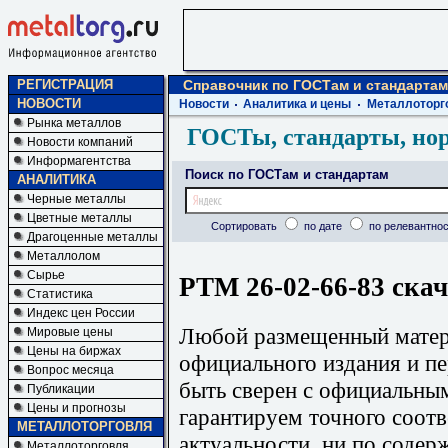
РЕГИСТРАЦИЯ
Справочник по ГОСТам и стандартам
НОВОСТИ
Новости
Аналитика и цены
Металлоторг
Рынка металлов
ГОСТы, стандарты, но
Новости компаний
Информагентства
Поиск по ГОСТам и стандартам
АНАЛИТИКА
Черные металлы
Цветные металлы
Сортировать
по дате
по релевантнос
Драгоценные металлы
Металлолом
Сырье
РТМ 26-02-66-83 скач
Статистика
Индекс цен России
Любой размещенный матери
Мировые цены
Цены на биржах
официального издания и п
Вопрос месяца
быть сверен с официальны
Публикации
Цены и прогнозы
гарантируем точного соотв
МЕТАЛЛОТОРГОВЛЯ
актуальности, ни по содер
Металлоторговля