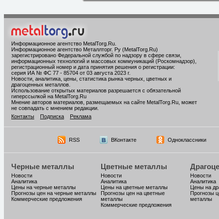
Информационное агентство MetalTorg.Ru
.
Информационное агентство Металлторг. Ру (MetalTorg.Ru)
зарегистрировано Федеральной службой по надзору в сфере связи,
информационных технологий и массовых коммуникаций (Роскомнадзор),
регистрационный номер и дата принятия решения о регистрации:
серия ИА № ФС 77 - 85704 от 03 августа 2023 г.
Новости, аналитика, цены, статистика рынка черных, цветных и
драгоценных металлов.
Использование открытых материалов разрешается с обязательной
гиперссылкой на MetalTorg.Ru
Мнение авторов материалов, размещаемых на сайте MetalTorg.Ru, может
не совпадать с мнением редакции.
Контакты
Подписка
Реклама
RSS
ВКонтакте
Одноклассники
Черные металлы
Цветные металлы
Драгоц
Новости
Новости
Новости
Аналитика
Аналитика
Аналитика
Цены на черные металлы
Цены на цветные металлы
Цены на д
Прогнозы цен на черные металлы
Прогнозы цен на цветные
Прогнозы ц
Коммерческие предложения
металлы
металлы
Коммерческие предложения