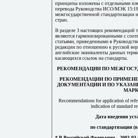
принципы изложены с отдельными изм
перевода Руководства ИСО/МЭК 15:197
межгосударственной стандартизации и
стран.
В разделе
3
настоящих рекомендаций те
являются гармонизированными с соо
статьями, приведенными в Руководст
редакции по отношению к русской вер
английские эквиваленты данных терми
касающихся ссылок на стандарты.
РЕКОМЕНДАЦИИ ПО МЕЖГОСУ
РЕКОМЕНДАЦИИ ПО ПРИМЕНЕ
ДОКУМЕНТАЦИИ И ПО УКАЗАН
МАРК
Recommendations for application of refe
indication of standard 
Дата введения ус
по стандартизации (
* В Российской Федерации – 2003-03-