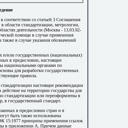
едение
в соответствии со статьей 3 Соглашения
 в области стандартизации, метрологии,
бластях деятельности (Москва - 13.03.92-
дической помощи в случае применения
а также в случае указания обозначений
ах и/или государственных (национальных)
нных в предисловии, настоящие
ны национальными органами по
 основы для разработки государственных
ствующие правила.
 стандартизации настоящие рекомендации
 действие на территории государства для
по стандартизации или переоформлены в
, в государственный стандарт.
азанных в предисловии стран и в
огут быть также использованы
ЭК 15:1977 принципы применения ссылок
ены в приложении
А
. Причем данные