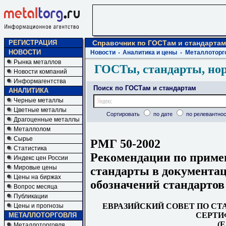
РЕГИСТРАЦИЯ
Справочник по ГОСТам и стандартам
НОВОСТИ
Новости
Аналитика и цены
Металлоторг
Рынка металлов
ГОСТы, стандарты, но
Новости компаний
Информагентства
Поиск по ГОСТам и стандартам
АНАЛИТИКА
Черные металлы
Цветные металлы
Сортировать
по дате
по релевантнос
Драгоценные металлы
Металлолом
Сырье
РМГ 50-2002
Статистика
Рекомендации по приме
Индекс цен России
Мировые цены
стандарты в документац
Цены на биржах
обозначений стандартов
Вопрос месяца
Публикации
ЕВРАЗИЙСКИЙ СОВЕТ ПО СТ
Цены и прогнозы
СЕРТИ
МЕТАЛЛОТОРГОВЛЯ
(
Металлоторговля