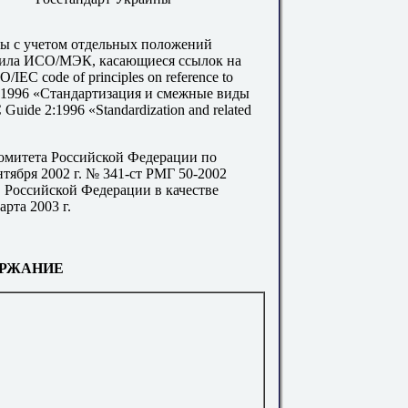
ны с учетом отдельных положений
ила ИСО/МЭК, касающиеся ссылок на
SO
/
IEC
code
of
principles
on
reference
to
:1996 «Стандартизация и смежные виды
Guide 2:1996 «Standardization and related
омитета Российской Федерации по
нтября 2002 г. № 341-ст РМГ 50-2002
в Российской Федерации в качестве
рта 2003 г.
РЖАНИЕ