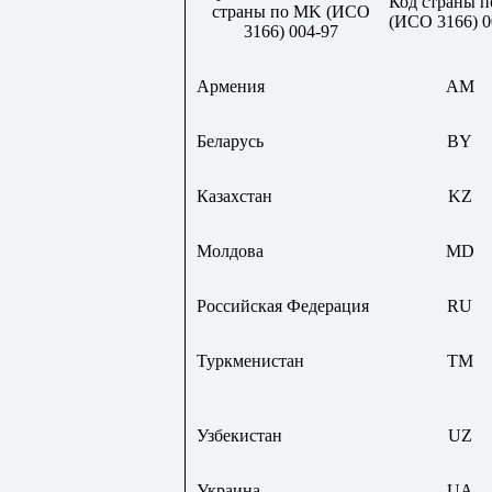
Код страны 
страны по
MK
(ИСО
(ИСО 3166) 0
3166) 004-97
Армения
AM
Беларусь
BY
Казахстан
KZ
Молдова
MD
Российская Федерация
RU
Туркменистан
TM
Узбекистан
UZ
Украина
UA