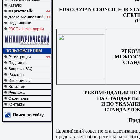
Каталог
EURO-AZIAN COUNCIL FOR ST
Маркетплейс
<<
CERTI
Доска объявлений
<<
(
Подшипники
ГОСТы и стандарты
РЕКОМ
ПОЛЬЗОВАТЕЛЯМ
МЕЖГОС
Регистрация
<<
СТАН
Подписка
Вопросы FAQ
Разделы
Информеры
Выставки
РЕКОМЕНДАЦИИ ПО
Реклама
НА СТАНДАРТЫ
О компании
И ПО УКАЗАН
Контакты
СТАНДАРТОВ
Поиск по сайту
Пред
Евразийский совет по стандартизации
представляет собой региональное объ