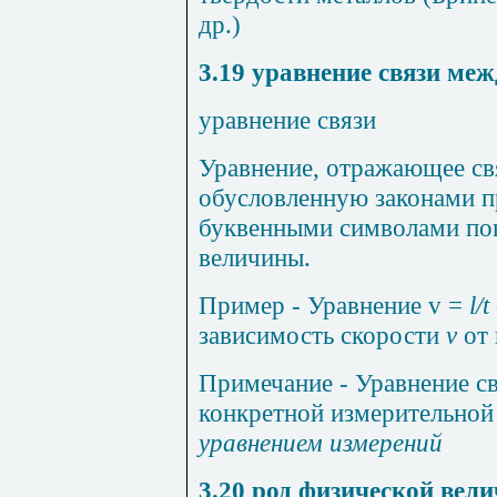
др.)
3.19
уравнение связи ме
уравнение связи
Уравнение, отражающее св
обусловленную законами п
буквенными символами по
величины.
Пример
- Уравнение
v
=
l
/
t
зависимость скорости
v
от
Примечание
- Уравнение с
конкретной измерительной 
уравнением измерений
3.20
род физической вел