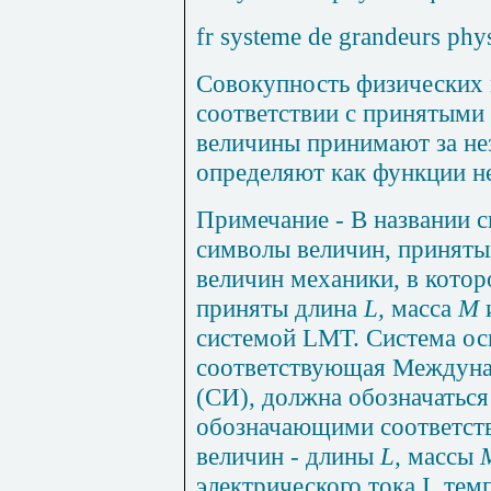
fr systeme de grandeurs phy
Совокупность физических 
соответствии с принятыми
величины принимают за не
определяют как функции н
Примечание
- В названии 
символы величин, принятых
величин механики, в котор
приняты длина
L
,
масса
М
системой
LMT
. Система о
соответствующая Междуна
(СИ), должна обозначатьс
обозначающими соответст
величин - длины
L
,
массы
электрического тока
I
, те