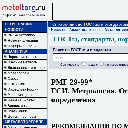
РЕГИСТРАЦИЯ
Справочник по ГОСТам и стандартам
НОВОСТИ
Новости
Аналитика и цены
Металлоторг
Рынка металлов
ГОСТы, стандарты, но
Новости компаний
Информагентства
Поиск по ГОСТам и стандартам
АНАЛИТИКА
Черные металлы
Цветные металлы
Сортировать
по дате
по релевантнос
Драгоценные металлы
Металлолом
Сырье
РМГ 29-99*
Статистика
ГСИ. Метрология. О
Индекс цен России
Мировые цены
определения
Цены на биржах
Вопрос месяца
Публикации
Цены и прогнозы
МЕТАЛЛОТОРГОВЛЯ
РЕКОМЕНДАЦИИ ПО 
Металлоторговля