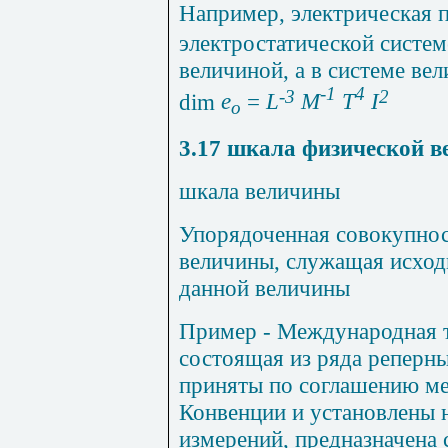
Например, электрическая 
электростатической систем
величиной, а в системе ве
-1
4
-3
2
dim
e
=
L
М
Т
I
о
3.17
шкала физической в
шкала величины
Упорядоченная совокупнос
величины, служащая исход
данной величины
Пример
- Международная т
состоящая из ряда реперны
приняты по соглашению м
Конвенции и установлены 
измерений, предназначена