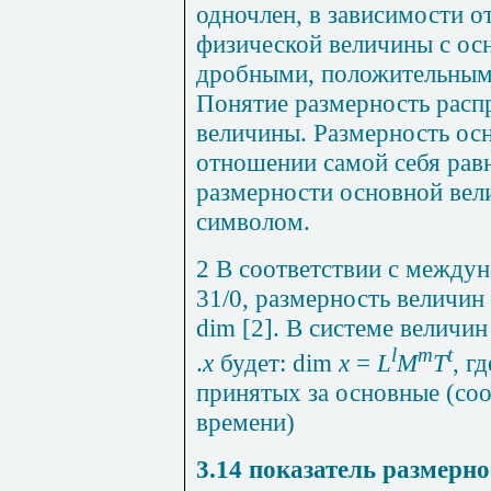
одночлен, в зависимости о
физической величины с ос
дробными, положительным
Понятие размерность расп
величины. Размерность ос
отношении самой себя равн
размерности основной вели
символом.
2 В соответствии с межд
31/0, размерность величин
dim
[2]. В системе величи
l
m
t
.
x
будет:
dim
х
=
L
M
T
, г
принятых за основные (соо
времени)
3.14
показатель размерн