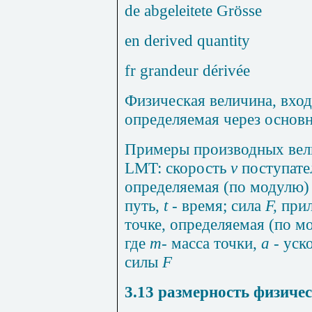
de abgeleitete Gr
ö
sse
en derived quantity
fr grandeur d
é
riv
é
e
Физическая величина, вход
определяемая через основ
Примеры производных вел
LMT
: скорость
v
поступате
определяемая (по модулю
путь,
t
- время; сила
F
,
при
точке, определяемая (по 
где
т-
масса точки,
а
- уск
силы
F
3.13
размерность физиче