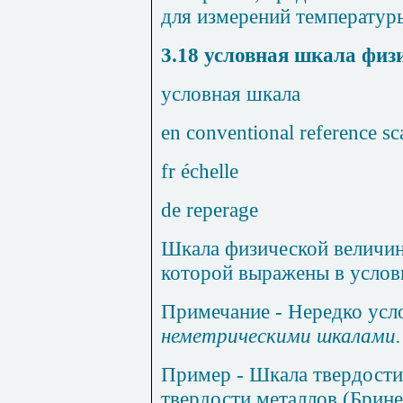
для измерений температур
3.18
условная шкала физ
условная
шкала
en conventional reference sca
fr
é
chelle
de reperage
Шкала физической величин
которой выражены в услов
Примечание
- Нередко усл
неметрическими шкалами.
Пример
- Шкала твердости
твердости металлов (Брине