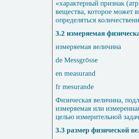
«характерный признак (атр
вещества, которое может в
определяться количествен
3.2
измеряемая физическ
измеряемая величина
de
Messgr
ö
sse
en measurand
fr mesurande
Физическая величина, под
измеряемая или измеренная
целью измерительной зада
3.3
размер физической в