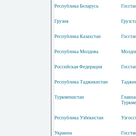
Республика Беларусь
Госста
Грузия
Грузст
Республика Казахстан
Госста
Республика Молдова
Молдов
Российская Федерация
Госста
Республика Таджикистан
Таджик
Туркменистан
Главна
Туркме
Республика Узбекистан
Узгосс
Украина
Госста