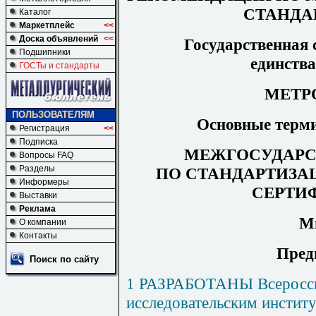
СТАНДА
Каталог
Маркетплейс
<<
Доска объявлений
<<
Государственная 
Подшипники
единства
ГОСТы и стандарты
МЕТР
ПОЛЬЗОВАТЕЛЯМ
Основные терми
Регистрация
<<
Подписка
МЕЖГОСУДАРС
Вопросы FAQ
Разделы
ПО
С
ТАНДАРТИЗА
Информеры
СЕРТИ
Выставки
Реклама
М
О компании
Контакты
Пред
Поиск по сайту
1 РАЗРАБОТАНЫ Всеросси
исследовательским институ