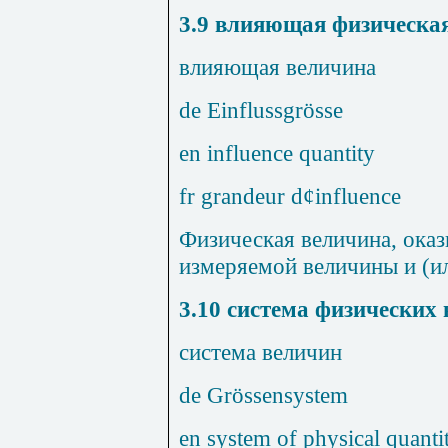
3.9
влияющая физическая
влияющая величина
de
Einflussgr
ö
sse
en influence quantity
fr grandeur d
¢
influence
Физическая величина, ока
измеряемой величины и (ил
3.10
система физических 
система величин
de Gr
ö
ssensystem
en system of physical quantit