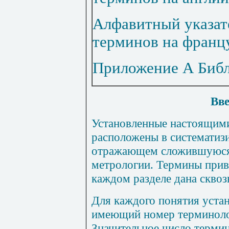
Алфавитный указат
терминов на франц
Приложение А Биб
Вве
Установленные настоящим
расположены в систематиз
отражающем сложившуюся
метрологии. Термины приве
каждом разделе дана сквоз
Для каждого понятия уста
имеющий номер терминолог
Значительное число терми