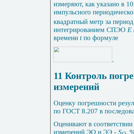
измеряют
,
как
указано
в
10
импульсного
периодическо
квадратный
метр
за
период
интегрированием
СПЭО
Е
времени
t
по
формуле
.
11 Контроль погр
измерений
Оценку погрешности резул
по ГОСТ 8.207 в последова
Оценивают
в
соответствии
измерений
ЭО
и
ЭЭ
-
S
, 
О