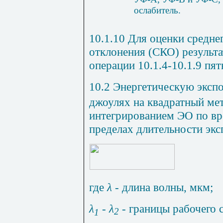
ослабитель
.
10.1.10 Для оценки средне
отклонения (СКО) результ
операции
10.1.4
-
10.1.9
пять
10.2 Энергетическую
эксп
джоулях
на
квадратный
ме
интегрированием
ЭО
по
вр
пределах
длительности
экс
где
λ
-
длина
волны
,
мкм
;
λ
-
λ
-
границы
рабочего
2
1