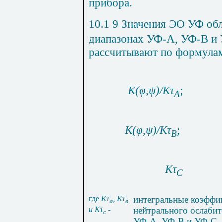
прибора.
10.1 9 Значения ЭО УФ об
диапазонах УФ-А, УФ-В и 
рассчитывают по формула
K
(
φ
,
ψ
)/
Kτ
;
A
K
(
φ
,
ψ
)/
Kτ
;
B
Kτ
C
где
K
τ
,
Кτ
интегральные
коэффи
а
в
нейтрального
ослабит
и
K
τ
-
c
УФ
-
А
,
УФ
-
В
и
УФ
-
С
,