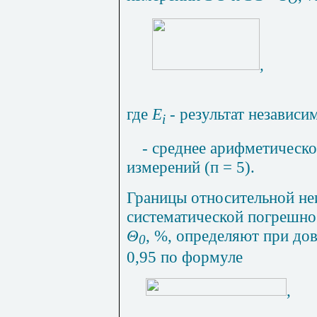
,
где
E
-
результат
независи
i
- среднее арифметическо
измерений (п = 5).
Границы
относительной
не
систематической
погрешно
Θ
, %,
определяют
при
дов
0
0,95
по
формуле
,