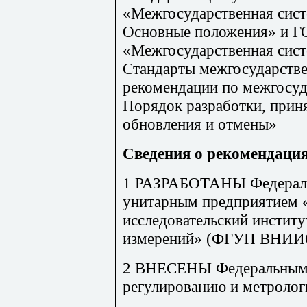
«Межгосударственная
сис
Основные
положения»
и
Г
«Межгосударственная
сис
Стандарты
межгосударств
рекомендации
по
межгосуд
Порядок
разработки
,
прин
обновления
и
отмены»
Сведения
о
рекомендаци
1 РАЗРАБОТАНЫ Федераль
унитарным предприятием 
исследовательский инстит
измерений» (ФГУП ВНИ
2 ВНЕСЕНЫ Федеральным а
регулированию и метролог