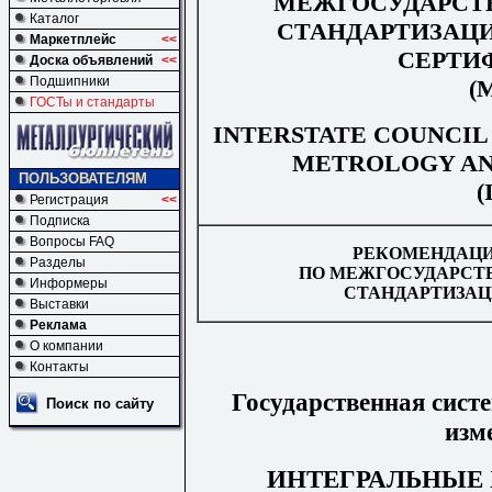
МЕЖГОСУДАРСТ
Каталог
СТАНДАРТИЗАЦ
Маркетплейс
<<
СЕРТИ
Доска объявлений
<<
Подшипники
(
ГОСТы и стандарты
INTERSTATE COUNCIL
METROLOGY AN
ПОЛЬЗОВАТЕЛЯМ
(
Регистрация
<<
Подписка
Вопросы FAQ
РЕКОМЕНДАЦ
Разделы
ПО
МЕЖГОСУДАРСТ
Информеры
СТАНДАРТИЗАЦ
Выставки
Реклама
О компании
Контакты
Государственная
сист
Поиск по сайту
изм
ИНТЕГРАЛЬНЫЕ