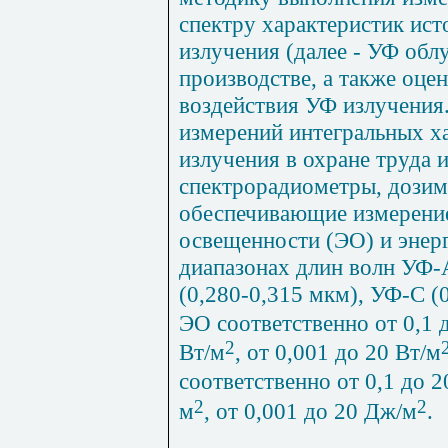
спектру
характеристик
ист
излучения
(
далее
-
УФ
обл
производстве
,
а
также
оцен
воздействия
УФ
излучения
измерений
интегральных
х
излучения
в
охране
труда
спектрорадиометры
,
дозим
обеспечивающие
измерени
освещенности
(
ЭО
)
и
энер
диапазонах
длин
волн
УФ
-
(0,280
-
0,315
мкм
),
УФ
-
С
(0
ЭО
соответственно
от
0,1
2
Вт
/
м
,
от
0,001
до
20
Вт
/
м
соответственно
от
0,1
до
2
2
2
м
,
от
0,001
до
20
Дж
/
м
.