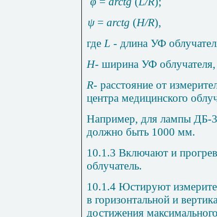
φ
=
arctg
(
L/R
);
ψ
=
arctg
(
H/R
),
где
L
-
длина
УФ
облучател
Н
-
ширина
УФ
облучателя
R
- расстояние от измерите
центра медицинского облуч
Например, для лампы ДБ-3
должно быть
1000 мм
.
10.1.3 Включают и прогре
облучатель.
10.1.4 Юстируют измерите
в горизонтальной и вертик
достижения максимального