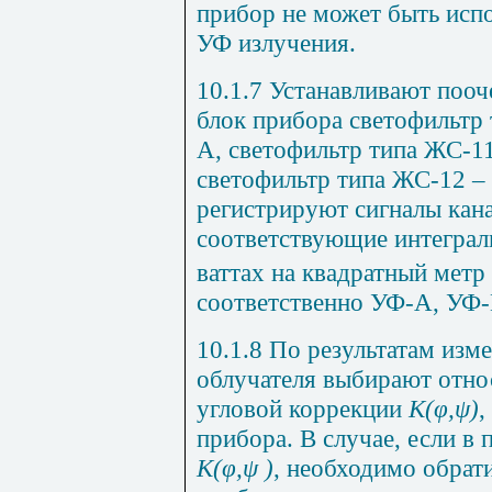
прибор не может быть исп
УФ излучения.
10.1.7 Устанавливают поо
блок прибора светофильтр 
А, светофильтр типа ЖС-11
светофильтр типа ЖС-12 –
регистрируют сигналы кан
соответствующие интегра
ваттах на квадратный метр
соответственно УФ-А, УФ
10.1.8 По результатам из
облучателя выбирают отн
угловой коррекции
K
(φ,ψ)
,
прибора. В случае, если в 
К(φ,ψ )
, необходимо обрат