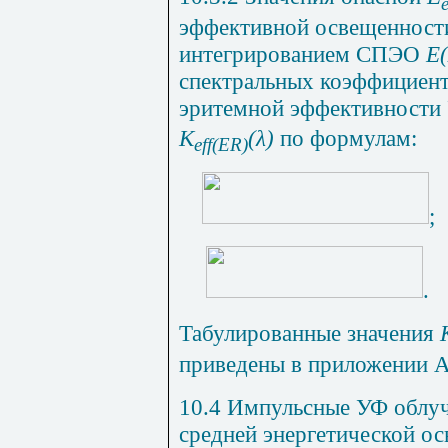
e
эффективной освещенност
интегрированием СПЭО
E
спектральных коэффициент
эритемной эффективности
K
(λ)
по формулам:
eff(ER)
;
.
Табулированные
значения
приведены
в
приложении
10.4 Импульсные
УФ
облу
средней
энергетической
ос