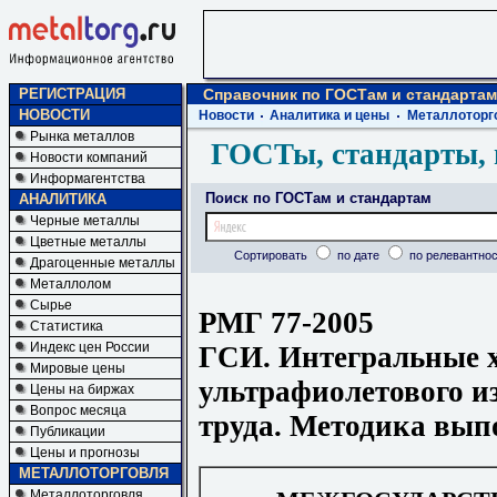
РЕГИСТРАЦИЯ
Справочник по ГОСТам и стандартам
НОВОСТИ
Новости
Аналитика и цены
Металлоторг
Рынка металлов
ГОСТы, стандарты, 
Новости компаний
Информагентства
Поиск по ГОСТам и стандартам
АНАЛИТИКА
Черные металлы
Цветные металлы
Сортировать
по дате
по релевантнос
Драгоценные металлы
Металлолом
Сырье
РМГ 77-2005
Статистика
Индекс цен России
ГСИ. Интегральные 
Мировые цены
ультрафиолетового и
Цены на биржах
Вопрос месяца
труда. Методика вып
Публикации
Цены и прогнозы
МЕТАЛЛОТОРГОВЛЯ
Металлоторговля