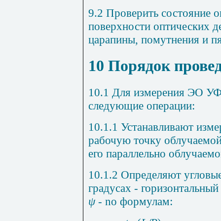
9.2 Проверить состояние о
поверхности оптических д
царапины, помутнения и пя
10 Порядок прове
10.1 Для измерения ЭО У
следующие операции:
10.1.1 Устанавливают
изме
рабочую
точку
облучаемо
его
параллельно
облучаемо
10.1.2 Определяют
угловы
градусах
-
горизонтальный
ψ
-
no
формулам
: