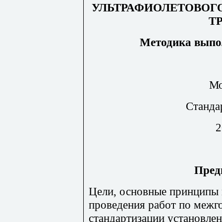
УЛЬТРАФИОЛЕТОВОГ
T
Методика выпо
Мо
Станда
2
Пред
Цели
,
основные
принципы
проведения
работ
по
межг
стандартизации
установле