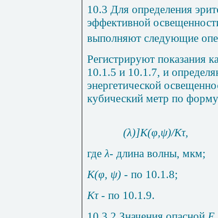
10.3 Для
определения
эрит
эффективной
освещенност
выполняют
следующие
оп
Регистрируют показания ка
10.1.5
и
10.1.7
, и определ
энергетической освещенн
кубический метр по форму
(
λ
)]
K(φ
,
ψ
)/K
τ
,
где
λ-
длина
волны
,
мкм
;
K
(
φ
,
ψ
)
-
по
10.1.8
;
K
τ
- по
10.1.9
.
10.3.2 Значения опасной
E