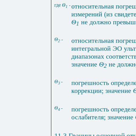
где
Θ
-
относительная
погре
1
измерений
(
из
свидет
Θ
не
должно
превыш
1
Θ
-
относительная
погре
2
интегральной
ЭО
уль
диапазонах
соответст
значение
Θ
не
должн
2
Θ
-
погрешность
определ
3
коррекции
;
значение
Θ
-
погрешность
определ
4
ослабителя
;
значение
11.3
Границы
основной
от