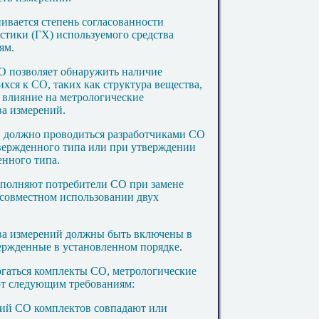
ивается степень согласованности
стики (ГХ) используемого средства
ям.
О позволяет обнаружить наличие
хся к СО, таких как структура вещества,
 влияние на метрологические
ва измерений
.
О должно проводиться разработчиками СО
вержденного типа или при утверждении
енного типа.
полняют потребители СО при замене
 совместном использовании двух
тва измерений должны быть включены в
ержденные в установленном порядке.
гаться комплекты СО, метрологические
ют следующим требованиям:
ний СО комплектов совпадают или