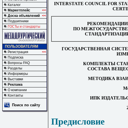
INTERSTATE COUNCIL FOR ST
Каталог
CERTI
Маркетплейс
<<
Доска объявлений
<<
Подшипники
РЕКОМЕНДАЦИИ
ГОСТы и стандарты
ПО МЕЖГОСУДАРСТВ
СТАНДАРТИЗАЦИ
ПОЛЬЗОВАТЕЛЯМ
ГОСУДАРСТВЕННАЯ СИСТЕ
Регистрация
<<
ИЗМ
Подписка
Вопросы FAQ
КОМПЛЕКТЫ СТАН
СОСТАВА ВЕЩЕ
Разделы
Информеры
МЕТОДИКА ВЗА
Выставки
Реклама
М
О компании
Контакты
ИПК ИЗДАТЕЛЬ
Поиск по сайту
Предисловие