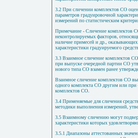
3.2 При сличении комплектов СО оцен
параметров градуировочной характери
измерений по статистическим критери
Примечание
- Сличение комплектов С
неконтролируемых факторов, относящи
наличие примесей и др., оказывающих
характеристики градуируемого средст
3.3 Взаимное сличение комплектов С
при выпуске очередной партии СО ут
нового типа СО взамен ранее утвержд
Взаимное сличение комплектов СО вы
одного комплекта СО другим или при
комплектов СО.
3.4 Применяемые для сличения средс
методики выполнения измерений, утв
3.5 Взаимному сличению могут подвер
характеристики которых удовлетворя
3.5.1 Диапазоны аттестованных значе