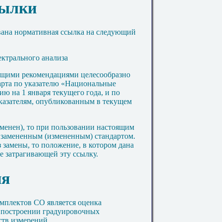
сылки
вана нормативная ссылка на следующий
ктрального анализа
ящими рекомендациями целесообразно
арта по указателю «Национальные
ию на 1 января текущего года, и по
азателям, опубликованным в текущем
менен), то при пользовании настоящим
я замененным (измененным) стандартом.
 замены, то положение, в котором дана
не затрагивающей эту ссылку.
ия
омплектов СО является оценка
 построении градуировочных
ств измерений.