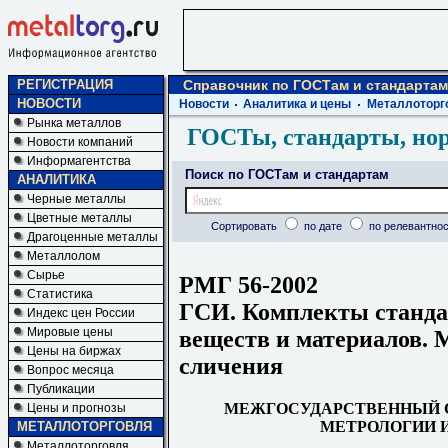
РЕГИСТРАЦИЯ
Справочник по ГОСТам и стандартам
НОВОСТИ
Новости
Аналитика и цены
Металлоторг
Рынка металлов
ГОСТы, стандарты, но
Новости компаний
Информагентства
Поиск по ГОСТам и стандартам
АНАЛИТИКА
Черные металлы
Цветные металлы
Сортировать
по дате
по релевантнос
Драгоценные металлы
Металлолом
Сырье
РМГ 56-2002
Статистика
ГСИ. Комплекты станда
Индекс цен России
Мировые цены
веществ и материалов. 
Цены на биржах
сличения
Вопрос месяца
Публикации
МЕЖГОСУДАРСТВЕННЫЙ С
Цены и прогнозы
МЕТРОЛОГИИ 
МЕТАЛЛОТОРГОВЛЯ
Металлоторговля