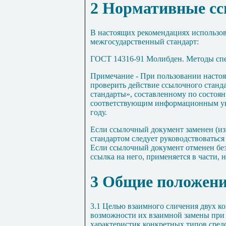
2 Нормативные с
В настоящих рекомендациях использо
межгосударственный стандарт:
ГОСТ 14316-91 Молибден. Методы спе
Примечание
- При пользовании насто
проверить действие ссылочного станд
стандарты», составленному по состоян
соответствующим информационным ук
году.
Если ссылочный документ заменен (из
стандартом следует руководствоватьс
Если ссылочный документ отменен без
ссылка на него, применяется в части, 
3 Общие положен
3.1 Целью взаимного сличения двух к
возможности их взаимной замены при
характеристик конкретных типов сред