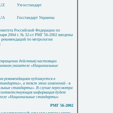
UZ
Узгосстандарт
UA
Госстандарт Украины
омитета Российской Федерации по
варя 2004 г. № 32-ст РМГ 56-2002 введены
е рекомендаций по метрологии
.
рекращении действия) настоящих
ионном указателе «Национальные
м рекомендациям публикуется в
 стандарты», а текст этих изменений
- в
льные стандарты». В случае пересмотра
 соответствующая информация будет
ателе «Национальные стандарты»
РМГ 56-2002