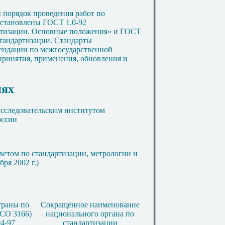
 порядок проведения работ по
установлены ГОСТ 1.0-92
ртизации. Основные положения» и ГОСТ
стандартизации. Стандарты
мендации по межгосударственной
принятия, применения, обновления и
иях
следовательским институтом
оссии
том по стандартизации, метрологии и
ря 2002 г.)
траны по
Сокращенное наименование
СО 3166)
национального органа по
4-97
стандартизации