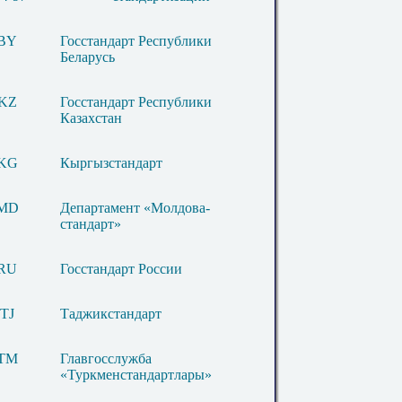
BY
Госстандарт Республики
Беларусь
KZ
Госстандарт Республики
Казахстан
KG
Кыргызстандарт
MD
Департамент «Молдова-
стандарт»
RU
Госстандарт России
TJ
Таджикстандарт
TM
Главгосслужба
«Туркменстандартлары»