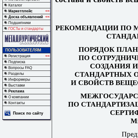
Каталог
Маркетплейс
<<
Доска объявлений
<<
Подшипники
РЕКОМЕНДАЦИИ ПО 
ГОСТы и стандарты
СТАНДА
ПОРЯДОК ПЛАН
ПОЛЬЗОВАТЕЛЯМ
ПО СОТРУДНИЧ
Регистрация
<<
Подписка
СОЗДАНИЯ 
Вопросы FAQ
СТАНДАРТНЫХ О
Разделы
Информеры
И СВОЙСТВ ВЕЩЕ
Выставки
Реклама
МЕЖГОСУДАРС
О компании
ПО СТАНДАРТИЗА
Контакты
СЕРТИ
Поиск по сайту
М
Пред