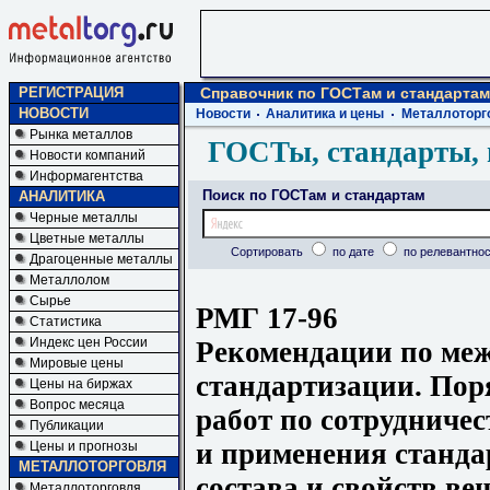
РЕГИСТРАЦИЯ
Справочник по ГОСТам и стандартам
НОВОСТИ
Новости
Аналитика и цены
Металлоторг
Рынка металлов
ГОСТы, стандарты, 
Новости компаний
Информагентства
Поиск по ГОСТам и стандартам
АНАЛИТИКА
Черные металлы
Цветные металлы
Сортировать
по дате
по релевантнос
Драгоценные металлы
Металлолом
Сырье
РМГ 17-96
Статистика
Индекс цен России
Рекомендации по меж
Мировые цены
стандартизации. По
Цены на биржах
Вопрос месяца
работ по сотрудничес
Публикации
и применения станда
Цены и прогнозы
МЕТАЛЛОТОРГОВЛЯ
состава и свойств ве
Металлоторговля