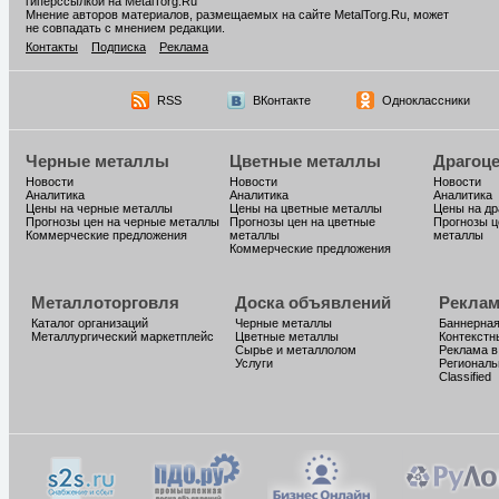
гиперссылкой на MetalTorg.Ru
Мнение авторов материалов, размещаемых на сайте MetalTorg.Ru, может
не совпадать с мнением редакции.
Контакты
Подписка
Реклама
RSS
ВКонтакте
Одноклассники
Черные металлы
Цветные металлы
Драгоц
Новости
Новости
Новости
Аналитика
Аналитика
Аналитика
Цены на черные металлы
Цены на цветные металлы
Цены на д
Прогнозы цен на черные металлы
Прогнозы цен на цветные
Прогнозы ц
Коммерческие предложения
металлы
металлы
Коммерческие предложения
Металлоторговля
Доска объявлений
Реклам
Каталог организаций
Черные металлы
Баннерная
Металлургический маркетплейс
Цветные металлы
Контекстн
Сырье и металлолом
Реклама в
Услуги
Региональ
Classified