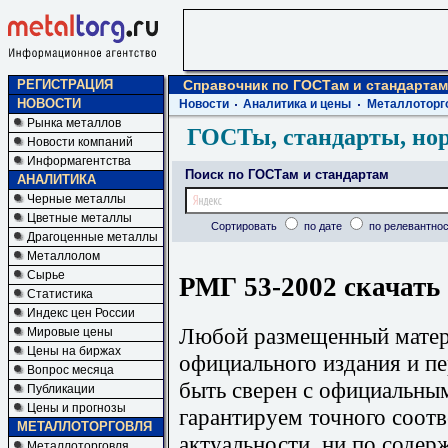
РЕГИСТРАЦИЯ
Справочник по ГОСТам и стандартам
НОВОСТИ
Новости
Аналитика и цены
Металлоторг
Рынка металлов
ГОСТы, стандарты, но
Новости компаний
Информагентства
Поиск по ГОСТам и стандартам
АНАЛИТИКА
Черные металлы
Цветные металлы
Сортировать
по дате
по релевантнос
Драгоценные металлы
Металлолом
Сырье
РМГ 53-2002 скачать
Статистика
Индекс цен России
Любой размещенный матери
Мировые цены
Цены на биржах
официального издания и п
Вопрос месяца
быть сверен с официальны
Публикации
Цены и прогнозы
гарантируем точного соотв
МЕТАЛЛОТОРГОВЛЯ
актуальности, ни по содер
Металлоторговля