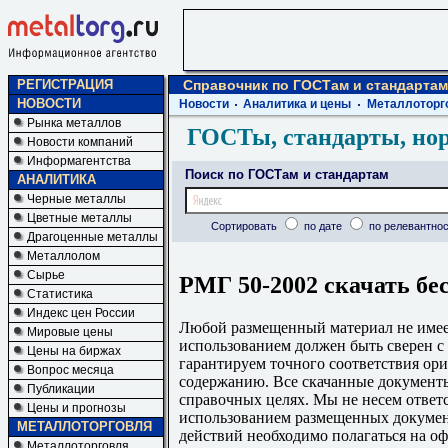
РЕГИСТРАЦИЯ
Справочник по ГОСТам и стандартам
НОВОСТИ
Новости
Аналитика и цены
Металлоторг
Рынка металлов
ГОСТы, стандарты, но
Новости компаний
Информагентства
Поиск по ГОСТам и стандартам
АНАЛИТИКА
Черные металлы
Цветные металлы
Сортировать
по дате
по релевантнос
Драгоценные металлы
Металлолом
Сырье
РМГ 50-2002 скачать бе
Статистика
Индекс цен России
Любой размещенный материал не имеет
Мировые цены
использованием должен быть сверен 
Цены на биржах
гарантируем точного соответствия ори
Вопрос месяца
содержанию. Все скачанные документы
Публикации
справочных целях. Мы не несем ответс
Цены и прогнозы
использованием размещенных докумен
МЕТАЛЛОТОРГОВЛЯ
действий необходимо полагаться на о
Металлоторговля