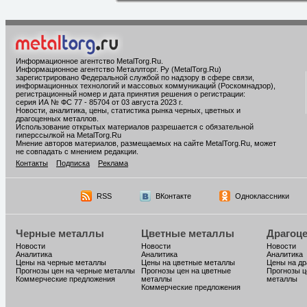
Информационное агентство MetalTorg.Ru
.
Информационное агентство Металлторг. Ру (MetalTorg.Ru)
зарегистрировано Федеральной службой по надзору в сфере связи,
информационных технологий и массовых коммуникаций (Роскомнадзор),
регистрационный номер и дата принятия решения о регистрации:
серия ИА № ФС 77 - 85704 от 03 августа 2023 г.
Новости, аналитика, цены, статистика рынка черных, цветных и
драгоценных металлов.
Использование открытых материалов разрешается с обязательной
гиперссылкой на MetalTorg.Ru
Мнение авторов материалов, размещаемых на сайте MetalTorg.Ru, может
не совпадать с мнением редакции.
Контакты
Подписка
Реклама
RSS
ВКонтакте
Одноклассники
Черные металлы
Цветные металлы
Драгоц
Новости
Новости
Новости
Аналитика
Аналитика
Аналитика
Цены на черные металлы
Цены на цветные металлы
Цены на д
Прогнозы цен на черные металлы
Прогнозы цен на цветные
Прогнозы ц
Коммерческие предложения
металлы
металлы
Коммерческие предложения