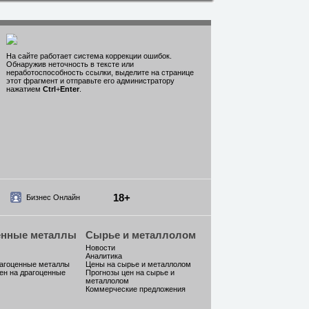
На сайте работает система коррекции ошибок.
Обнаружив неточность в тексте или
неработоспособность ссылки, выделите на странице
этот фрагмент и отправьте его администратору
нажатием
Ctrl
+
Enter
.
18+
Бизнес Онлайн
енные металлы
Сырье и металлолом
Новости
Аналитика
рагоценные металлы
Цены на сырье и металлолом
ен на драгоценные
Прогнозы цен на сырье и
металлолом
Коммерческие предложения