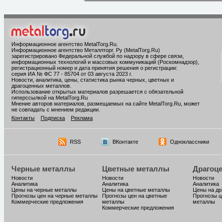
Информационное агентство MetalTorg.Ru
.
Информационное агентство Металлторг. Ру (MetalTorg.Ru)
зарегистрировано Федеральной службой по надзору в сфере связи,
информационных технологий и массовых коммуникаций (Роскомнадзор),
регистрационный номер и дата принятия решения о регистрации:
серия ИА № ФС 77 - 85704 от 03 августа 2023 г.
Новости, аналитика, цены, статистика рынка черных, цветных и
драгоценных металлов.
Использование открытых материалов разрешается с обязательной
гиперссылкой на MetalTorg.Ru
Мнение авторов материалов, размещаемых на сайте MetalTorg.Ru, может
не совпадать с мнением редакции.
Контакты
Подписка
Реклама
RSS
ВКонтакте
Одноклассники
Черные металлы
Цветные металлы
Драгоц
Новости
Новости
Новости
Аналитика
Аналитика
Аналитика
Цены на черные металлы
Цены на цветные металлы
Цены на д
Прогнозы цен на черные металлы
Прогнозы цен на цветные
Прогнозы ц
Коммерческие предложения
металлы
металлы
Коммерческие предложения