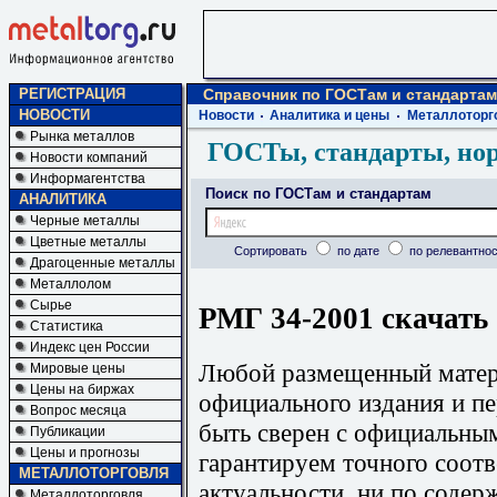
РЕГИСТРАЦИЯ
Справочник по ГОСТам и стандартам
НОВОСТИ
Новости
Аналитика и цены
Металлоторг
Рынка металлов
ГОСТы, стандарты, но
Новости компаний
Информагентства
Поиск по ГОСТам и стандартам
АНАЛИТИКА
Черные металлы
Цветные металлы
Сортировать
по дате
по релевантнос
Драгоценные металлы
Металлолом
Сырье
РМГ 34-2001 скачать
Статистика
Индекс цен России
Любой размещенный матери
Мировые цены
Цены на биржах
официального издания и п
Вопрос месяца
быть сверен с официальны
Публикации
Цены и прогнозы
гарантируем точного соотв
МЕТАЛЛОТОРГОВЛЯ
актуальности, ни по содер
Металлоторговля