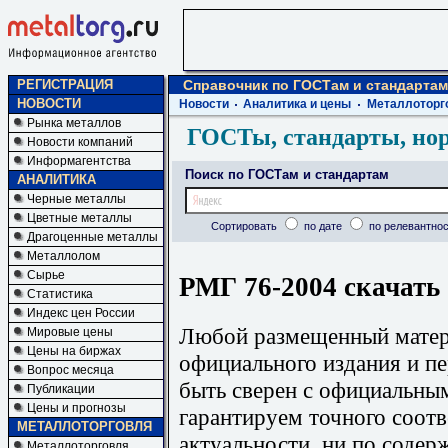
РЕГИСТРАЦИЯ
Справочник по ГОСТам и стандартам
НОВОСТИ
Новости
Аналитика и цены
Металлоторг
Рынка металлов
ГОСТы, стандарты, но
Новости компаний
Информагентства
Поиск по ГОСТам и стандартам
АНАЛИТИКА
Черные металлы
Цветные металлы
Сортировать
по дате
по релевантнос
Драгоценные металлы
Металлолом
Сырье
РМГ 76-2004 скачать
Статистика
Индекс цен России
Любой размещенный матери
Мировые цены
Цены на биржах
официального издания и п
Вопрос месяца
быть сверен с официальны
Публикации
Цены и прогнозы
гарантируем точного соотв
МЕТАЛЛОТОРГОВЛЯ
актуальности, ни по содер
Металлоторговля