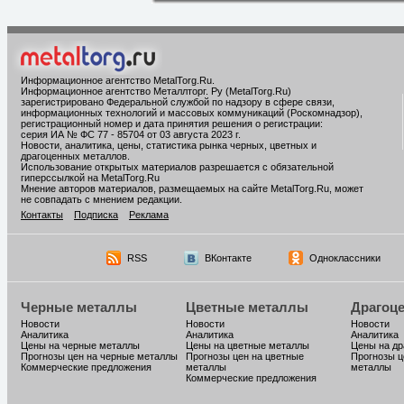
Информационное агентство MetalTorg.Ru
.
Информационное агентство Металлторг. Ру (MetalTorg.Ru)
зарегистрировано Федеральной службой по надзору в сфере связи,
информационных технологий и массовых коммуникаций (Роскомнадзор),
регистрационный номер и дата принятия решения о регистрации:
серия ИА № ФС 77 - 85704 от 03 августа 2023 г.
Новости, аналитика, цены, статистика рынка черных, цветных и
драгоценных металлов.
Использование открытых материалов разрешается с обязательной
гиперссылкой на MetalTorg.Ru
Мнение авторов материалов, размещаемых на сайте MetalTorg.Ru, может
не совпадать с мнением редакции.
Контакты
Подписка
Реклама
RSS
ВКонтакте
Одноклассники
Черные металлы
Цветные металлы
Драгоц
Новости
Новости
Новости
Аналитика
Аналитика
Аналитика
Цены на черные металлы
Цены на цветные металлы
Цены на д
Прогнозы цен на черные металлы
Прогнозы цен на цветные
Прогнозы ц
Коммерческие предложения
металлы
металлы
Коммерческие предложения