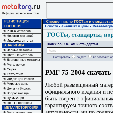
РЕГИСТРАЦИЯ
Справочник по ГОСТам и стандартам
НОВОСТИ
Новости
Аналитика и цены
Металлоторг
Рынка металлов
ГОСТы, стандарты, но
Новости компаний
Информагентства
Поиск по ГОСТам и стандартам
АНАЛИТИКА
Черные металлы
Цветные металлы
Сортировать
по дате
по релевантнос
Драгоценные металлы
Металлолом
Сырье
РМГ 75-2004 скачать
Статистика
Индекс цен России
Любой размещенный матери
Мировые цены
Цены на биржах
официального издания и п
Вопрос месяца
быть сверен с официальны
Публикации
Цены и прогнозы
гарантируем точного соотв
МЕТАЛЛОТОРГОВЛЯ
актуальности, ни по содер
Металлоторговля