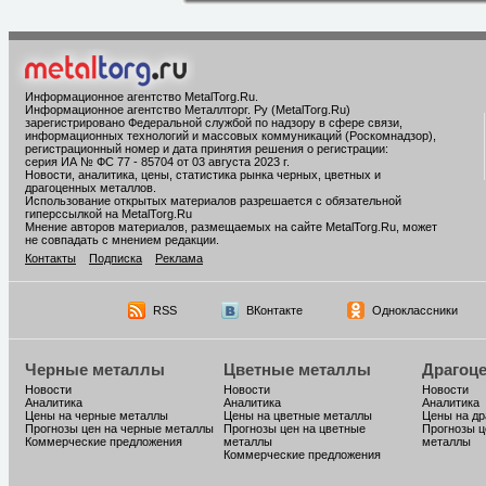
Информационное агентство MetalTorg.Ru
.
Информационное агентство Металлторг. Ру (MetalTorg.Ru)
зарегистрировано Федеральной службой по надзору в сфере связи,
информационных технологий и массовых коммуникаций (Роскомнадзор),
регистрационный номер и дата принятия решения о регистрации:
серия ИА № ФС 77 - 85704 от 03 августа 2023 г.
Новости, аналитика, цены, статистика рынка черных, цветных и
драгоценных металлов.
Использование открытых материалов разрешается с обязательной
гиперссылкой на MetalTorg.Ru
Мнение авторов материалов, размещаемых на сайте MetalTorg.Ru, может
не совпадать с мнением редакции.
Контакты
Подписка
Реклама
RSS
ВКонтакте
Одноклассники
Черные металлы
Цветные металлы
Драгоц
Новости
Новости
Новости
Аналитика
Аналитика
Аналитика
Цены на черные металлы
Цены на цветные металлы
Цены на д
Прогнозы цен на черные металлы
Прогнозы цен на цветные
Прогнозы ц
Коммерческие предложения
металлы
металлы
Коммерческие предложения