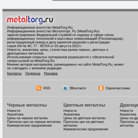
Информационное агентство MetalTorg.Ru
.
Информационное агентство Металлторг. Ру (MetalTorg.Ru)
зарегистрировано Федеральной службой по надзору в сфере связи,
информационных технологий и массовых коммуникаций (Роскомнадзор),
регистрационный номер и дата принятия решения о регистрации:
серия ИА № ФС 77 - 85704 от 03 августа 2023 г.
Новости, аналитика, цены, статистика рынка черных, цветных и
драгоценных металлов.
Использование открытых материалов разрешается с обязательной
гиперссылкой на MetalTorg.Ru
Мнение авторов материалов, размещаемых на сайте MetalTorg.Ru, может
не совпадать с мнением редакции.
Контакты
Подписка
Реклама
RSS
ВКонтакте
Одноклассники
Черные металлы
Цветные металлы
Драгоц
Новости
Новости
Новости
Аналитика
Аналитика
Аналитика
Цены на черные металлы
Цены на цветные металлы
Цены на д
Прогнозы цен на черные металлы
Прогнозы цен на цветные
Прогнозы ц
Коммерческие предложения
металлы
металлы
Коммерческие предложения