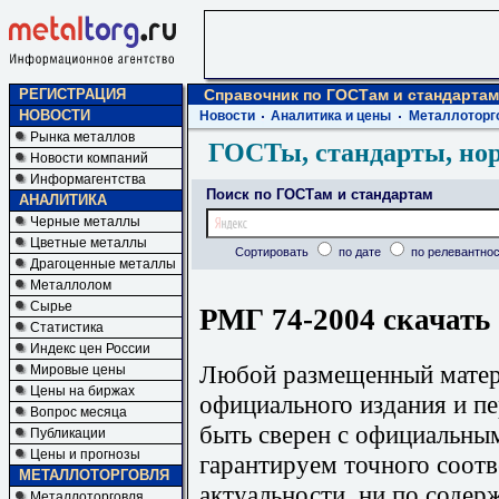
РЕГИСТРАЦИЯ
Справочник по ГОСТам и стандартам
НОВОСТИ
Новости
Аналитика и цены
Металлоторг
Рынка металлов
ГОСТы, стандарты, но
Новости компаний
Информагентства
Поиск по ГОСТам и стандартам
АНАЛИТИКА
Черные металлы
Цветные металлы
Сортировать
по дате
по релевантнос
Драгоценные металлы
Металлолом
Сырье
РМГ 74-2004 скачать
Статистика
Индекс цен России
Любой размещенный матери
Мировые цены
Цены на биржах
официального издания и п
Вопрос месяца
быть сверен с официальны
Публикации
Цены и прогнозы
гарантируем точного соотв
МЕТАЛЛОТОРГОВЛЯ
актуальности, ни по содер
Металлоторговля