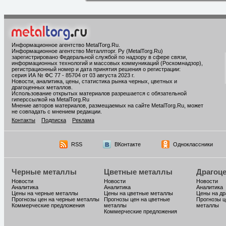
Информационное агентство MetalTorg.Ru
.
Информационное агентство Металлторг. Ру (MetalTorg.Ru)
зарегистрировано Федеральной службой по надзору в сфере связи,
информационных технологий и массовых коммуникаций (Роскомнадзор),
регистрационный номер и дата принятия решения о регистрации:
серия ИА № ФС 77 - 85704 от 03 августа 2023 г.
Новости, аналитика, цены, статистика рынка черных, цветных и
драгоценных металлов.
Использование открытых материалов разрешается с обязательной
гиперссылкой на MetalTorg.Ru
Мнение авторов материалов, размещаемых на сайте MetalTorg.Ru, может
не совпадать с мнением редакции.
Контакты
Подписка
Реклама
RSS
ВКонтакте
Одноклассники
Черные металлы
Цветные металлы
Драгоц
Новости
Новости
Новости
Аналитика
Аналитика
Аналитика
Цены на черные металлы
Цены на цветные металлы
Цены на д
Прогнозы цен на черные металлы
Прогнозы цен на цветные
Прогнозы ц
Коммерческие предложения
металлы
металлы
Коммерческие предложения