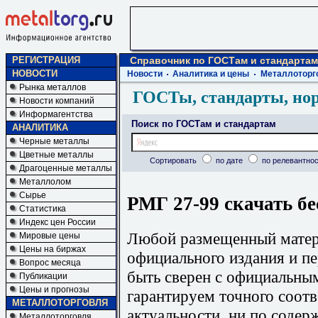
РЕГИСТРАЦИЯ
Справочник по ГОСТам и стандартам
НОВОСТИ
Новости
Аналитика и цены
Металлоторг
Рынка металлов
ГОСТы, стандарты, но
Новости компаний
Информагентства
Поиск по ГОСТам и стандартам
АНАЛИТИКА
Черные металлы
Цветные металлы
Сортировать
по дате
по релевантнос
Драгоценные металлы
Металлолом
Сырье
РМГ 27-99 скачать б
Статистика
Индекс цен России
Любой размещенный матери
Мировые цены
Цены на биржах
официального издания и п
Вопрос месяца
быть сверен с официальны
Публикации
Цены и прогнозы
гарантируем точного соотв
МЕТАЛЛОТОРГОВЛЯ
актуальности, ни по содер
Металлоторговля