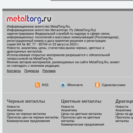
Информационное агентство MetalTorg.Ru
.
Информационное агентство Металлторг. Ру (MetalTorg.Ru)
зарегистрировано Федеральной службой по надзору в сфере связи,
информационных технологий и массовых коммуникаций (Роскомнадзор),
регистрационный номер и дата принятия решения о регистрации:
серия ИА № ФС 77 - 85704 от 03 августа 2023 г.
Новости, аналитика, цены, статистика рынка черных, цветных и
драгоценных металлов.
Использование открытых материалов разрешается с обязательной
гиперссылкой на MetalTorg.Ru
Мнение авторов материалов, размещаемых на сайте MetalTorg.Ru, может
не совпадать с мнением редакции.
Контакты
Подписка
Реклама
RSS
ВКонтакте
Одноклассники
Черные металлы
Цветные металлы
Драгоц
Новости
Новости
Новости
Аналитика
Аналитика
Аналитика
Цены на черные металлы
Цены на цветные металлы
Цены на д
Прогнозы цен на черные металлы
Прогнозы цен на цветные
Прогнозы ц
Коммерческие предложения
металлы
металлы
Коммерческие предложения