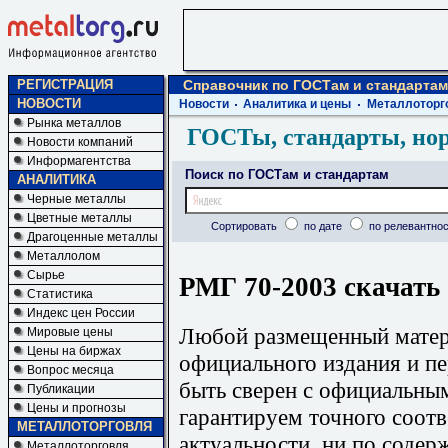
РЕГИСТРАЦИЯ
Справочник по ГОСТам и стандартам
НОВОСТИ
Новости
Аналитика и цены
Металлоторг
Рынка металлов
ГОСТы, стандарты, но
Новости компаний
Информагентства
Поиск по ГОСТам и стандартам
АНАЛИТИКА
Черные металлы
Цветные металлы
Сортировать
по дате
по релевантнос
Драгоценные металлы
Металлолом
Сырье
РМГ 70-2003 скачать
Статистика
Индекс цен России
Любой размещенный матери
Мировые цены
Цены на биржах
официального издания и п
Вопрос месяца
быть сверен с официальны
Публикации
Цены и прогнозы
гарантируем точного соотв
МЕТАЛЛОТОРГОВЛЯ
актуальности, ни по содер
Металлоторговля