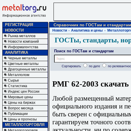
РЕГИСТРАЦИЯ
Справочник по ГОСТам и стандартам
НОВОСТИ
Новости
Аналитика и цены
Металлоторг
Рынка металлов
ГОСТы, стандарты, но
Новости компаний
Информагентства
Поиск по ГОСТам и стандартам
АНАЛИТИКА
Черные металлы
Цветные металлы
Сортировать
по дате
по релевантнос
Драгоценные металлы
Металлолом
Сырье
РМГ 62-2003 скачать
Статистика
Индекс цен России
Любой размещенный матери
Мировые цены
Цены на биржах
официального издания и п
Вопрос месяца
быть сверен с официальны
Публикации
Цены и прогнозы
гарантируем точного соотв
МЕТАЛЛОТОРГОВЛЯ
актуальности, ни по содер
Металлоторговля