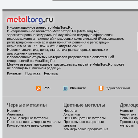
Информационное агентство MetalTorg.Ru
.
Информационное агентство Металлторг. Ру (MetalTorg.Ru)
зарегистрировано Федеральной службой по надзору в сфере связи,
информационных технологий и массовых коммуникаций (Роскомнадзор),
регистрационный номер и дата принятия решения о регистрации:
серия ИА № ФС 77 - 85704 от 03 августа 2023 г.
Новости, аналитика, цены, статистика рынка черных, цветных и
драгоценных металлов.
Использование открытых материалов разрешается с обязательной
гиперссылкой на MetalTorg.Ru
Мнение авторов материалов, размещаемых на сайте MetalTorg.Ru, может
не совпадать с мнением редакции.
Контакты
Подписка
Реклама
RSS
ВКонтакте
Одноклассники
Черные металлы
Цветные металлы
Драгоц
Новости
Новости
Новости
Аналитика
Аналитика
Аналитика
Цены на черные металлы
Цены на цветные металлы
Цены на д
Прогнозы цен на черные металлы
Прогнозы цен на цветные
Прогнозы ц
Коммерческие предложения
металлы
металлы
Коммерческие предложения