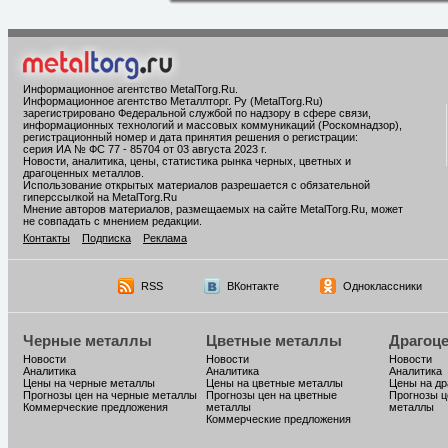
Информационное агентство MetalTorg.Ru
.
Информационное агентство Металлторг. Ру (MetalTorg.Ru)
зарегистрировано Федеральной службой по надзору в сфере связи,
информационных технологий и массовых коммуникаций (Роскомнадзор),
регистрационный номер и дата принятия решения о регистрации:
серия ИА № ФС 77 - 85704 от 03 августа 2023 г.
Новости, аналитика, цены, статистика рынка черных, цветных и
драгоценных металлов.
Использование открытых материалов разрешается с обязательной
гиперссылкой на MetalTorg.Ru
Мнение авторов материалов, размещаемых на сайте MetalTorg.Ru, может
не совпадать с мнением редакции.
Контакты
Подписка
Реклама
RSS
ВКонтакте
Одноклассники
Черные металлы
Цветные металлы
Драгоц
Новости
Новости
Новости
Аналитика
Аналитика
Аналитика
Цены на черные металлы
Цены на цветные металлы
Цены на д
Прогнозы цен на черные металлы
Прогнозы цен на цветные
Прогнозы ц
Коммерческие предложения
металлы
металлы
Коммерческие предложения