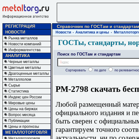
РЕГИСТРАЦИЯ
Справочник по ГОСТам и стандартам
НОВОСТИ
Новости
Аналитика и цены
Металлоторг
Рынка металлов
ГОСТы, стандарты, но
Новости компаний
Информагентства
Поиск по ГОСТам и стандартам
АНАЛИТИКА
Черные металлы
Цветные металлы
Сортировать
по дате
по релевантнос
Драгоценные металлы
Металлолом
Сырье
РМ-2798 скачать бес
Статистика
Индекс цен России
Любой размещенный матери
Мировые цены
Цены на биржах
официального издания и п
Вопрос месяца
быть сверен с официальны
Публикации
Цены и прогнозы
гарантируем точного соотв
МЕТАЛЛОТОРГОВЛЯ
актуальности, ни по содер
Металлоторговля