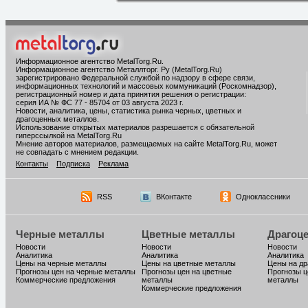
Информационное агентство MetalTorg.Ru
.
Информационное агентство Металлторг. Ру (MetalTorg.Ru)
зарегистрировано Федеральной службой по надзору в сфере связи,
информационных технологий и массовых коммуникаций (Роскомнадзор),
регистрационный номер и дата принятия решения о регистрации:
серия ИА № ФС 77 - 85704 от 03 августа 2023 г.
Новости, аналитика, цены, статистика рынка черных, цветных и
драгоценных металлов.
Использование открытых материалов разрешается с обязательной
гиперссылкой на MetalTorg.Ru
Мнение авторов материалов, размещаемых на сайте MetalTorg.Ru, может
не совпадать с мнением редакции.
Контакты
Подписка
Реклама
RSS
ВКонтакте
Одноклассники
Черные металлы
Цветные металлы
Драгоц
Новости
Новости
Новости
Аналитика
Аналитика
Аналитика
Цены на черные металлы
Цены на цветные металлы
Цены на д
Прогнозы цен на черные металлы
Прогнозы цен на цветные
Прогнозы ц
Коммерческие предложения
металлы
металлы
Коммерческие предложения