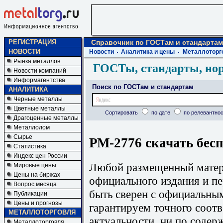
РЕГИСТРАЦИЯ
Справочник по ГОСТам и стандартам
НОВОСТИ
Новости
Аналитика и цены
Металлоторг
Рынка металлов
ГОСТы, стандарты, но
Новости компаний
Информагентства
Поиск по ГОСТам и стандартам
АНАЛИТИКА
Черные металлы
Цветные металлы
Сортировать
по дате
по релевантнос
Драгоценные металлы
Металлолом
Сырье
РМ-2776 скачать бес
Статистика
Индекс цен России
Любой размещенный матери
Мировые цены
Цены на биржах
официального издания и п
Вопрос месяца
быть сверен с официальны
Публикации
Цены и прогнозы
гарантируем точного соотв
МЕТАЛЛОТОРГОВЛЯ
актуальности, ни по содер
Металлоторговля