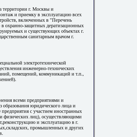
а территории г. Москвы и
монтаж и приемку в эксплуатацию всех
тройств, включенных в "Перечень
 в охранно-защитных дератизационных
труируемых и существующих объектах г.
арственным санитарным врачом г.
пециальной электротехнической
ществления инженерно-технических
аний, помещений, коммуникаций и т.п.,
ение8).
енения всеми предприятиями и
з образования юридического лица и
 предприятия с участием иностранных
и физических лиц), осуществляющими
т,реконструкцию и эксплуатацию в г.
ых,складских, промышленных и других
в.