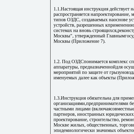
1.1.Настоящая инструкция действует н
распространяется напроектирование, 
типов ОЗДС, создаваемых наоснове ус
устройств, разрешенных кприменению
системах на вновь строящихся,реконс
Москвы", утвержденный Главнымгосуд
Москвы (Приложение 7).
1.2. Под ОЗДСпонимается комплекс с
аппаратуры, предназначеннойдля осу
мероприятий по защите от грызуновзд
именуемых далее как объекты (Прилож
1.3.Инструкция обязательна для прим
организациями,предпринимателями бе
частными лицами (включаясовместные
партнеров, иностранных юридических
проектирование, строительство, ремон
Москве жилых, общественных, торгов
эпидемиологически значимых объекто