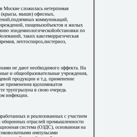
в Москве сложилась нетерпимая
и (крысы, мыши) офисных,
щений,подземных коммуникаций,
учреждений, пищевыхобъектов и жилых
нению эпидемиологическойобстановки по
олеваний, таких какгеморрагическая
ремия, лептоспироз,листериоз,
нами не дают необходимого эффекта. На
ьные и общеобразовательные учреждения,
евой продукции и т.д. применение
чае применения ядохимикатов
те трупгрызуна в свою очередь
ом инфекции.
работанных и реализованных с участием
и оборонных отраслей промышленности
ационная система (ОЗДС), основанная на
соковольтными импульсами