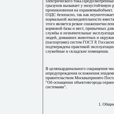
электрического тока.Предусмотренный
грызунов вызывает у нихустойчивую 
проникновения на охраняемыйобъект.
ОЗДС безопасно, так как неуничтожает
нормальной жизнедеятельности вмест
этого является резкое снижениечислен
кормовой базы и мест, привычных для
службы и незначительные эксплуатац
людей, домашних животных и окружа
(паспортами) систем ГОСТ Р, Госсан
подтверждена практикой эксплуатации
служебные и складские помещения.
В целяхкардинального сокращения чис
ипредупреждения осложнения эпидеми
правительством Москвыпринято Постан
"Об оснащении объектовгорода охра
системами".
1. Общи