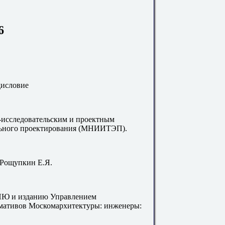
6
исловие
сследовательским и проектным
льного проектирования (МНИИТЭП).
 Рощупкин Е.Я.
и изданию Управлением
мативов Москомархитектуры: инженеры: