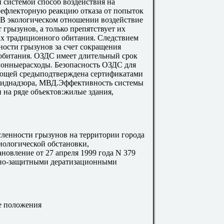
 системой способ воздействия на
рефлекторную реакцию отказа от попыток
 В экологическом отношении воздействие
 грызунов, а только препятствует их
ах традиционного обитания. Следствием
ности грызунов за счет сокращения
обитания. ОЗДС имеет длительный срок
ионныерасходы. Безопасность ОЗДС для
ющей средыподтверждена сертификатами
эпиднадзора, МВД.Эффективность системы
 на ряде объектов:жилые здания,
ленности грызунов на территории города
ологической обстановки,
овление от 27 апреля 1999 года N 379
нно-защитными дератизационными
е положения