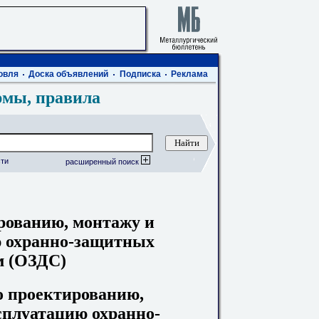
овля
Доска объявлений
Подписка
Реклама
рмы, правила
ти
расширенный поиск
рованию, монтажу и
ю охранно-защитных
м (ОЗДС)
о проектированию,
сплуатацию охранно-