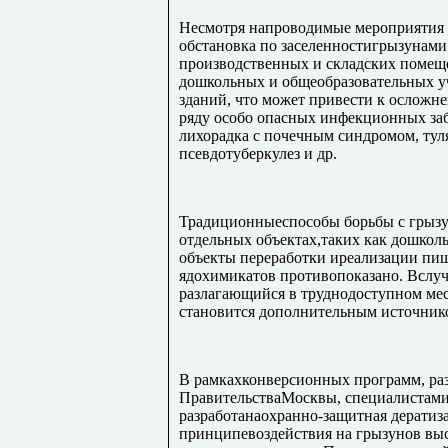
Несмотря напроводимые мероприятия 
обстановка по заселенностигрызунам
производственных и складских поме
дошкольных и общеобразовательных 
зданий, что может привести к ослож
ряду особо опасных инфекционных заб
лихорадка с почечным синдромом, туля
псевдотуберкулез и др.
Традиционныеспособы борьбы с грызу
отдельных объектах,таких как дошкол
объекты переработки иреализации пищ
ядохимикатов противопоказано. Вслу
разлагающийся в труднодоступном мес
становится дополнительным источник
В рамкахконверсионных программ, раз
ПравительстваМосквы, специалистам
разработанаохранно-защитная дератиз
принципевоздействия на грызунов вы