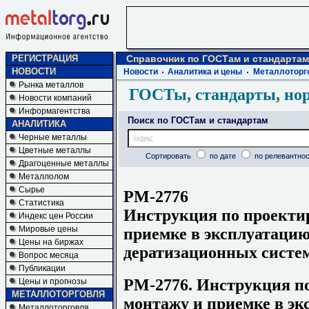
РЕГИСТРАЦИЯ
Справочник по ГОСТам и стандартам
НОВОСТИ
Новости
Аналитика и цены
Металлоторг
Рынка металлов
ГОСТы, стандарты, но
Новости компаний
Информагентства
Поиск по ГОСТам и стандартам
АНАЛИТИКА
Черные металлы
Цветные металлы
Сортировать
по дате
по релевантнос
Драгоценные металлы
Металлолом
Сырье
РМ-2776
Статистика
Инструкция по проекти
Индекс цен России
Мировые цены
приемке в эксплуатаци
Цены на биржах
дератизационных систе
Вопрос месяца
Публикации
РМ-2776. Инструкция п
Цены и прогнозы
МЕТАЛЛОТОРГОВЛЯ
монтажу и приемке в эк
Металлоторговля