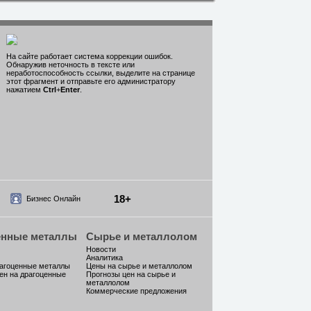
На сайте работает система коррекции ошибок.
Обнаружив неточность в тексте или
неработоспособность ссылки, выделите на странице
этот фрагмент и отправьте его администратору
нажатием
Ctrl
+
Enter
.
18+
Бизнес Онлайн
енные металлы
Сырье и металлолом
Новости
Аналитика
рагоценные металлы
Цены на сырье и металлолом
ен на драгоценные
Прогнозы цен на сырье и
металлолом
Коммерческие предложения