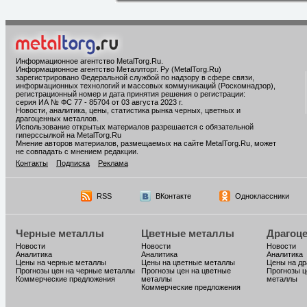
Информационное агентство MetalTorg.Ru
.
Информационное агентство Металлторг. Ру (MetalTorg.Ru)
зарегистрировано Федеральной службой по надзору в сфере связи,
информационных технологий и массовых коммуникаций (Роскомнадзор),
регистрационный номер и дата принятия решения о регистрации:
серия ИА № ФС 77 - 85704 от 03 августа 2023 г.
Новости, аналитика, цены, статистика рынка черных, цветных и
драгоценных металлов.
Использование открытых материалов разрешается с обязательной
гиперссылкой на MetalTorg.Ru
Мнение авторов материалов, размещаемых на сайте MetalTorg.Ru, может
не совпадать с мнением редакции.
Контакты
Подписка
Реклама
RSS
ВКонтакте
Одноклассники
Черные металлы
Цветные металлы
Драгоц
Новости
Новости
Новости
Аналитика
Аналитика
Аналитика
Цены на черные металлы
Цены на цветные металлы
Цены на д
Прогнозы цен на черные металлы
Прогнозы цен на цветные
Прогнозы ц
Коммерческие предложения
металлы
металлы
Коммерческие предложения