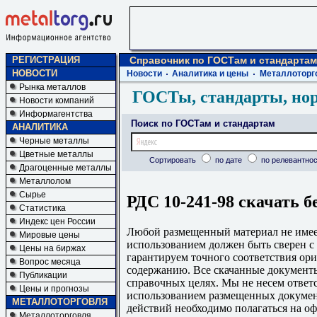
РЕГИСТРАЦИЯ
Справочник по ГОСТам и стандартам
НОВОСТИ
Новости
Аналитика и цены
Металлоторг
Рынка металлов
ГОСТы, стандарты, но
Новости компаний
Информагентства
Поиск по ГОСТам и стандартам
АНАЛИТИКА
Черные металлы
Цветные металлы
Сортировать
по дате
по релевантнос
Драгоценные металлы
Металлолом
Сырье
РДС 10-241-98 скачать б
Статистика
Индекс цен России
Любой размещенный материал не имеет
Мировые цены
использованием должен быть сверен 
Цены на биржах
гарантируем точного соответствия ори
Вопрос месяца
содержанию. Все скачанные документы
Публикации
справочных целях. Мы не несем ответс
Цены и прогнозы
использованием размещенных докумен
МЕТАЛЛОТОРГОВЛЯ
действий необходимо полагаться на о
Металлоторговля