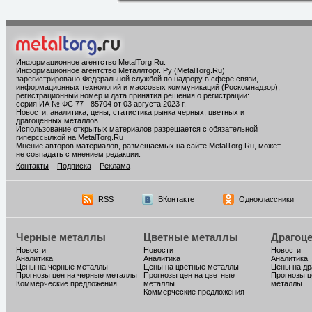
Информационное агентство MetalTorg.Ru
.
Информационное агентство Металлторг. Ру (MetalTorg.Ru)
зарегистрировано Федеральной службой по надзору в сфере связи,
информационных технологий и массовых коммуникаций (Роскомнадзор),
регистрационный номер и дата принятия решения о регистрации:
серия ИА № ФС 77 - 85704 от 03 августа 2023 г.
Новости, аналитика, цены, статистика рынка черных, цветных и
драгоценных металлов.
Использование открытых материалов разрешается с обязательной
гиперссылкой на MetalTorg.Ru
Мнение авторов материалов, размещаемых на сайте MetalTorg.Ru, может
не совпадать с мнением редакции.
Контакты
Подписка
Реклама
RSS
ВКонтакте
Одноклассники
Черные металлы
Цветные металлы
Драгоц
Новости
Новости
Новости
Аналитика
Аналитика
Аналитика
Цены на черные металлы
Цены на цветные металлы
Цены на д
Прогнозы цен на черные металлы
Прогнозы цен на цветные
Прогнозы ц
Коммерческие предложения
металлы
металлы
Коммерческие предложения