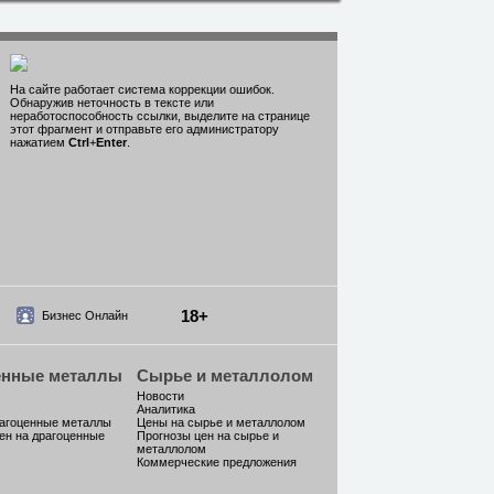
На сайте работает система коррекции ошибок.
Обнаружив неточность в тексте или
неработоспособность ссылки, выделите на странице
этот фрагмент и отправьте его администратору
нажатием
Ctrl
+
Enter
.
18+
Бизнес Онлайн
енные металлы
Сырье и металлолом
Новости
Аналитика
рагоценные металлы
Цены на сырье и металлолом
ен на драгоценные
Прогнозы цен на сырье и
металлолом
Коммерческие предложения