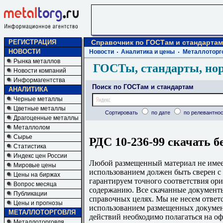
РЕГИСТРАЦИЯ
Справочник по ГОСТам и стандартам
НОВОСТИ
Новости
Аналитика и цены
Металлоторг
Рынка металлов
ГОСТы, стандарты, но
Новости компаний
Информагентства
Поиск по ГОСТам и стандартам
АНАЛИТИКА
Черные металлы
Цветные металлы
Сортировать
по дате
по релевантнос
Драгоценные металлы
Металлолом
Сырье
РДС 10-236-99 скачать б
Статистика
Индекс цен России
Любой размещенный материал не имеет
Мировые цены
использованием должен быть сверен 
Цены на биржах
гарантируем точного соответствия ори
Вопрос месяца
содержанию. Все скачанные документы
Публикации
справочных целях. Мы не несем ответс
Цены и прогнозы
использованием размещенных докумен
МЕТАЛЛОТОРГОВЛЯ
действий необходимо полагаться на о
Металлоторговля