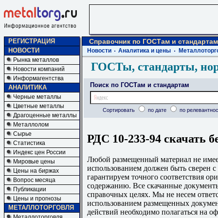
РЕГИСТРАЦИЯ
Справочник по ГОСТам и стандартам
НОВОСТИ
Новости
Аналитика и цены
Металлоторг
Рынка металлов
ГОСТы, стандарты, но
Новости компаний
Информагентства
Поиск по ГОСТам и стандартам
АНАЛИТИКА
Черные металлы
Цветные металлы
Сортировать
по дате
по релевантнос
Драгоценные металлы
Металлолом
Сырье
РДС 10-233-94 скачать б
Статистика
Индекс цен России
Любой размещенный материал не имеет
Мировые цены
использованием должен быть сверен 
Цены на биржах
гарантируем точного соответствия ори
Вопрос месяца
содержанию. Все скачанные документы
Публикации
справочных целях. Мы не несем ответс
Цены и прогнозы
использованием размещенных докумен
МЕТАЛЛОТОРГОВЛЯ
действий необходимо полагаться на о
Металлоторговля