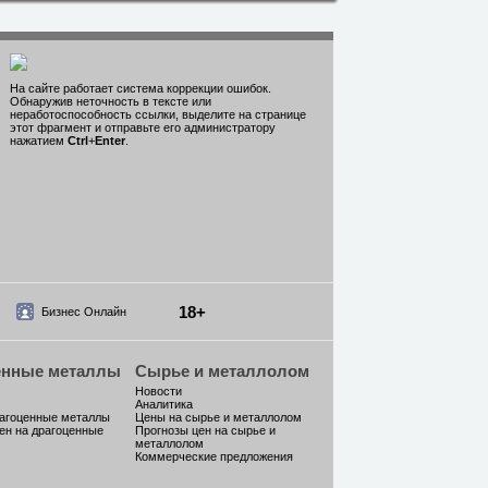
На сайте работает система коррекции ошибок.
Обнаружив неточность в тексте или
неработоспособность ссылки, выделите на странице
этот фрагмент и отправьте его администратору
нажатием
Ctrl
+
Enter
.
18+
Бизнес Онлайн
енные металлы
Сырье и металлолом
Новости
Аналитика
рагоценные металлы
Цены на сырье и металлолом
ен на драгоценные
Прогнозы цен на сырье и
металлолом
Коммерческие предложения