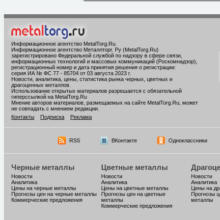
Информационное агентство MetalTorg.Ru
.
Информационное агентство Металлторг. Ру (MetalTorg.Ru)
зарегистрировано Федеральной службой по надзору в сфере связи,
информационных технологий и массовых коммуникаций (Роскомнадзор),
регистрационный номер и дата принятия решения о регистрации:
серия ИА № ФС 77 - 85704 от 03 августа 2023 г.
Новости, аналитика, цены, статистика рынка черных, цветных и
драгоценных металлов.
Использование открытых материалов разрешается с обязательной
гиперссылкой на MetalTorg.Ru
Мнение авторов материалов, размещаемых на сайте MetalTorg.Ru, может
не совпадать с мнением редакции.
Контакты
Подписка
Реклама
RSS
ВКонтакте
Одноклассники
Черные металлы
Цветные металлы
Драгоц
Новости
Новости
Новости
Аналитика
Аналитика
Аналитика
Цены на черные металлы
Цены на цветные металлы
Цены на д
Прогнозы цен на черные металлы
Прогнозы цен на цветные
Прогнозы ц
Коммерческие предложения
металлы
металлы
Коммерческие предложения