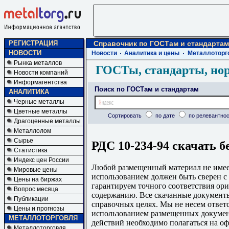
РЕГИСТРАЦИЯ
Справочник по ГОСТам и стандартам
НОВОСТИ
Новости
Аналитика и цены
Металлоторг
Рынка металлов
ГОСТы, стандарты, но
Новости компаний
Информагентства
Поиск по ГОСТам и стандартам
АНАЛИТИКА
Черные металлы
Цветные металлы
Сортировать
по дате
по релевантнос
Драгоценные металлы
Металлолом
Сырье
РДС 10-234-94 скачать б
Статистика
Индекс цен России
Любой размещенный материал не имеет
Мировые цены
использованием должен быть сверен 
Цены на биржах
гарантируем точного соответствия ори
Вопрос месяца
содержанию. Все скачанные документы
Публикации
справочных целях. Мы не несем ответс
Цены и прогнозы
использованием размещенных докумен
МЕТАЛЛОТОРГОВЛЯ
действий необходимо полагаться на о
Металлоторговля