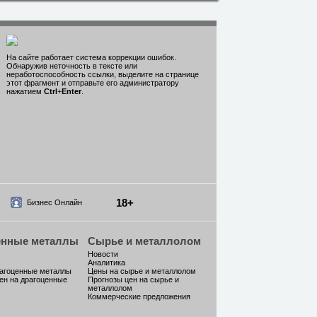
На сайте работает система коррекции ошибок.
Обнаружив неточность в тексте или
неработоспособность ссылки, выделите на странице
этот фрагмент и отправьте его администратору
нажатием
Ctrl
+
Enter
.
18+
Бизнес Онлайн
енные металлы
Сырье и металлолом
Новости
Аналитика
рагоценные металлы
Цены на сырье и металлолом
ен на драгоценные
Прогнозы цен на сырье и
металлолом
Коммерческие предложения