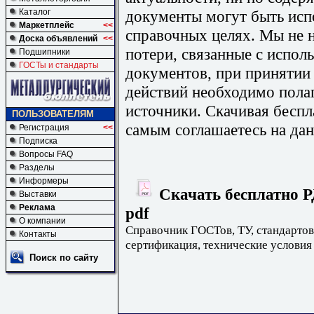
документы могут быть исп
Каталог
Маркетплейс
<<
справочных целях. Мы не н
Доска объявлений
<<
потери, связанные с испо
Подшипники
ГОСТы и стандарты
документов, при принятии
действий необходимо пола
источники. Скачивая бесп
ПОЛЬЗОВАТЕЛЯМ
самым соглашаетесь на дан
Регистрация
<<
Подписка
Вопросы FAQ
Разделы
Информеры
Скачать бесплатно Р
Выставки
Реклама
pdf
О компании
Справочник ГОСТов, ТУ, стандартов
Контакты
сертификация, технические условия
Поиск по сайту