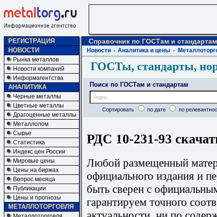
РЕГИСТРАЦИЯ
Справочник по ГОСТам и стандартам
НОВОСТИ
Новости
Аналитика и цены
Металлоторг
Рынка металлов
ГОСТы, стандарты, но
Новости компаний
Информагентства
Поиск по ГОСТам и стандартам
АНАЛИТИКА
Черные металлы
Цветные металлы
Сортировать
по дате
по релевантнос
Драгоценные металлы
Металлолом
Сырье
РДС 10-231-93 скачат
Статистика
Индекс цен России
Любой размещенный матери
Мировые цены
Цены на биржах
официального издания и п
Вопрос месяца
быть сверен с официальны
Публикации
Цены и прогнозы
гарантируем точного соотв
МЕТАЛЛОТОРГОВЛЯ
актуальности, ни по содер
Металлоторговля