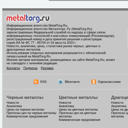
Информационное агентство MetalTorg.Ru
.
Информационное агентство Металлторг. Ру (MetalTorg.Ru)
зарегистрировано Федеральной службой по надзору в сфере связи,
информационных технологий и массовых коммуникаций (Роскомнадзор),
регистрационный номер и дата принятия решения о регистрации:
серия ИА № ФС 77 - 85704 от 03 августа 2023 г.
Новости, аналитика, цены, статистика рынка черных, цветных и
драгоценных металлов.
Использование открытых материалов разрешается с обязательной
гиперссылкой на MetalTorg.Ru
Мнение авторов материалов, размещаемых на сайте MetalTorg.Ru, может
не совпадать с мнением редакции.
Контакты
Подписка
Реклама
RSS
ВКонтакте
Одноклассники
Черные металлы
Цветные металлы
Драгоц
Новости
Новости
Новости
Аналитика
Аналитика
Аналитика
Цены на черные металлы
Цены на цветные металлы
Цены на д
Прогнозы цен на черные металлы
Прогнозы цен на цветные
Прогнозы ц
Коммерческие предложения
металлы
металлы
Коммерческие предложения